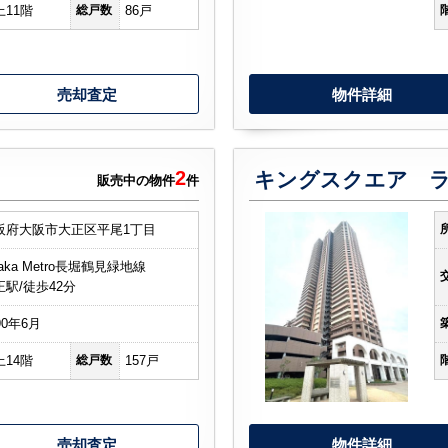
上11階
総戸数
86戸
売却査定
物件詳細
2
販売中の物件
件
阪府大阪市大正区平尾1丁目
aka Metro長堀鶴見緑地線
正駅/徒歩42分
90年6月
上14階
総戸数
157戸
売却査定
物件詳細