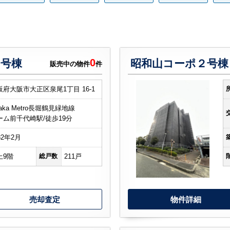
0
１号棟
昭和山コーポ２号棟
販売中の物件
件
阪府大阪市大正区泉尾1丁目 16-1
aka Metro長堀鶴見緑地線
ーム前千代崎駅/徒歩19分
82年2月
上9階
総戸数
211戸
売却査定
物件詳細