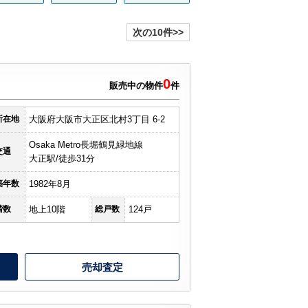
次の10件>>
0
販売中の物件
件
所在地
大阪府大阪市大正区北村3丁目 6-2
Osaka Metro長堀鶴見緑地線
交通
大正駅/徒歩31分
築年数
1982年8月
階数
地上10階
総戸数
124戸
売却査定