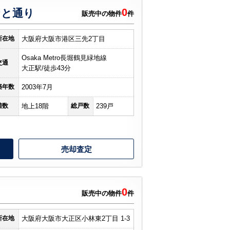
0
なと通り
販売中の物件
件
所在地
大阪府大阪市港区三先2丁目
Osaka Metro長堀鶴見緑地線
交通
大正駅/徒歩43分
築年数
2003年7月
階数
地上18階
総戸数
239戸
売却査定
0
販売中の物件
件
所在地
大阪府大阪市大正区小林東2丁目 1-3