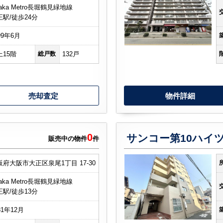
aka Metro長堀鶴見緑地線
正駅/徒歩24分
99年6月
上15階
総戸数
132戸
売却査定
物件詳細
0
サンコー第10ハイ
販売中の物件
件
阪府大阪市大正区泉尾1丁目 17-30
aka Metro長堀鶴見緑地線
正駅/徒歩13分
81年12月