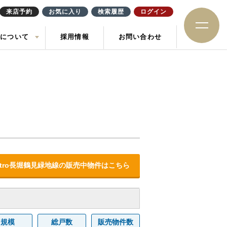
来店予約
お気に入り
検索履歴
ログイン
社について
採用情報
お問い合わせ
ション
住み替え
土地
お知らせ
ック
 Metro長堀鶴見緑地線の販売中物件はこちら
規模
総戸数
販売物件数