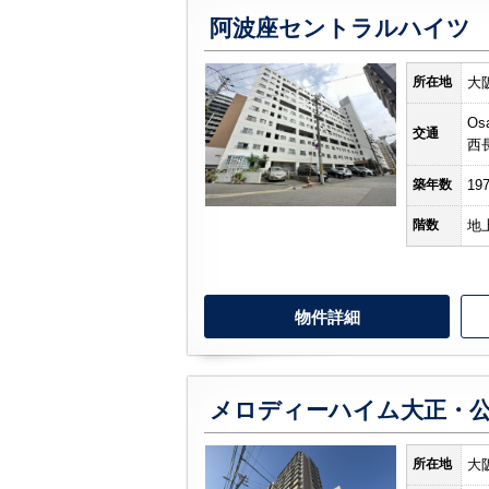
阿波座セントラルハイツ
所在地
大
Os
交通
西
築年数
19
階数
地
物件詳細
メロディーハイム大正・
所在地
大