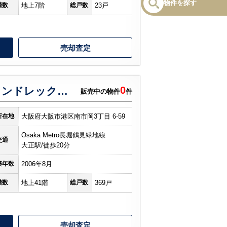
物件を探す
階数
地上7階
総戸数
23戸
売却査定
0
キングスクエア ランドレックスＣ棟
販売中の物件
件
所在地
大阪府大阪市港区南市岡3丁目 6-59
Osaka Metro長堀鶴見緑地線
交通
大正駅/徒歩20分
築年数
2006年8月
階数
地上41階
総戸数
369戸
売却査定