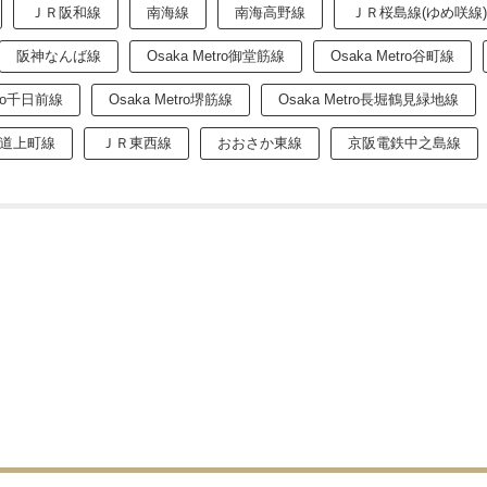
ＪＲ阪和線
南海線
南海高野線
ＪＲ桜島線(ゆめ咲線)
阪神なんば線
Osaka Metro御堂筋線
Osaka Metro谷町線
tro千日前線
Osaka Metro堺筋線
Osaka Metro長堀鶴見緑地線
道上町線
ＪＲ東西線
おおさか東線
京阪電鉄中之島線