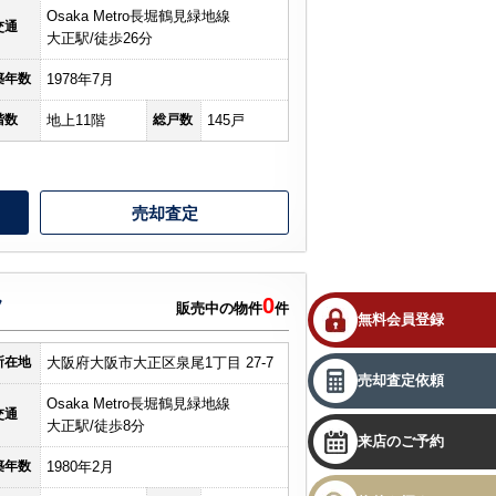
Osaka Metro長堀鶴見緑地線
交通
大正駅/徒歩26分
築年数
1978年7月
階数
地上11階
総戸数
145戸
売却査定
0
ツ
販売中の物件
件
無料会員登録
所在地
大阪府大阪市大正区泉尾1丁目 27-7
売却査定依頼
Osaka Metro長堀鶴見緑地線
交通
大正駅/徒歩8分
来店のご予約
築年数
1980年2月