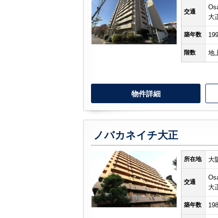
Os
交通
大
築年数
19
階数
地
物件詳細
ノバカネイチ大正
所在地
大
Os
交通
大
築年数
19