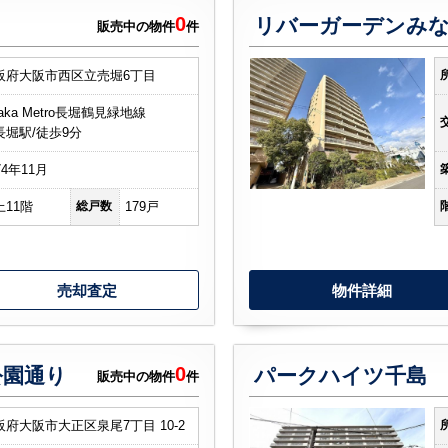
0
リバーガーデンみ
販売中の物件
件
阪府大阪市西区立売堀6丁目
aka Metro長堀鶴見緑地線
長堀駅/徒歩9分
74年11月
上11階
総戸数
179戸
売却査定
物件詳細
0
公園通り
パークハイツ千島
販売中の物件
件
阪府大阪市大正区泉尾7丁目 10-2