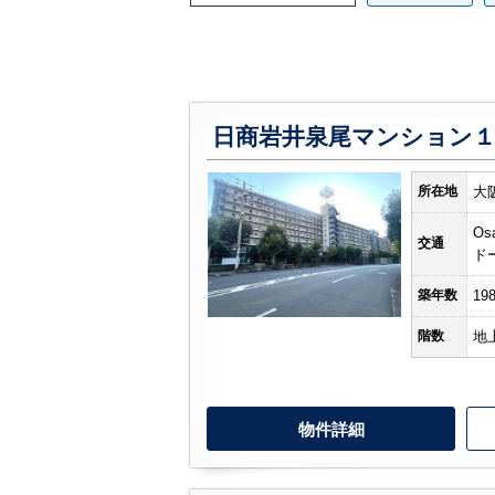
日商岩井泉尾マンション
所在地
大
Os
交通
ド
築年数
19
階数
地
物件詳細