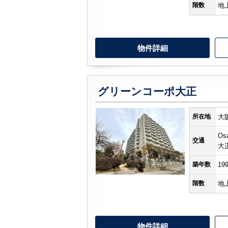
階数
地
物件詳細
グリーンコーポ大正
所在地
大
Os
交通
大
築年数
19
階数
地
物件詳細