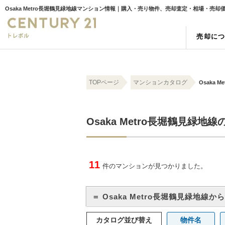
Osaka Metro長堀鶴見緑地線マンション情報｜購入・売り物件、売却査定・相場・売
売却に
売却の強み
物件検索
スタッフ紹介
売却査
新築一
お客様
TOPページ
マンションカタログ
Osaka 
空き家
町名検索
相続
学区検
Osaka Metro長堀鶴見緑地
11
件のマンションが見つかりました。
＝ Osaka Metro長堀鶴見緑地線
カタログ並び替え
物件名