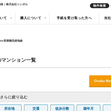
却価格｜株式会社トレボル
物件検索
ついて
購入について
手紙を受け取った方へ
当
定実績
戸建て
の声
売却査定
中古一戸建て
会社概要
任意売却
中古マン
来店予約
Metro長堀鶴見緑地線
索
買取
現地販売会情報
リースバ
線のマンション一覧
Osaka
からさらに絞り込む
所在地
交通
徒歩分数
築年月