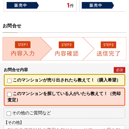
築年数：1988年
1
販売中
件
販売中
お問合せ
お問合せ内容
必須
このマンションが売り出されたら教えて！（購入希望）
このマンションを探している人がいたら教えて！（売却
査定）
その他のご質問など
【その他】