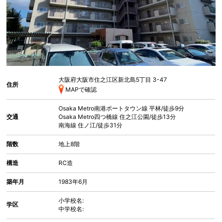
大阪府大阪市住之江区新北島
5丁目 3-47
住所
MAPで確認
Osaka Metro南港ポートタウン線
平林
/徒歩9分
交通
Osaka Metro四つ橋線
住之江公園
/徒歩13分
南海線
住ノ江
/徒歩31分
階数
地上8階
構造
RC造
築年月
1983年6月
小学校名:
学区
中学校名: