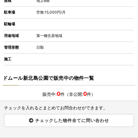
規模
地上8階
駐車場
空無:15,000円/月
駐輪場
用途地域
第一種住居地域
管理形態
日勤
施工
ドムール新北島公園で販売中の物件一覧
0
0
販売中:
件（非公開:
件）
チェックを入れるとまとめてお問合わせができます。