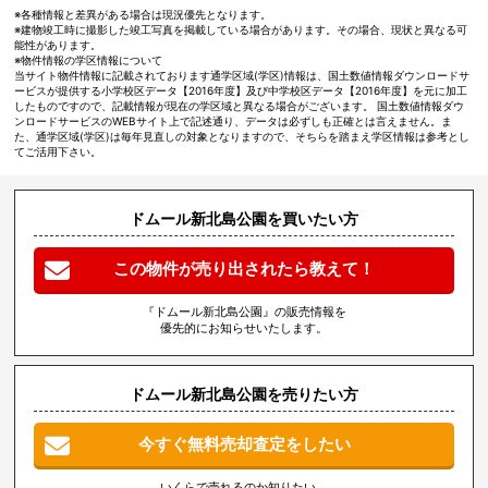
※各種情報と差異がある場合は現況優先となります。
※建物竣工時に撮影した竣工写真を掲載している場合があります。その場合、現状と異なる可
能性があります。
※物件情報の学区情報について
当サイト物件情報に記載されております通学区域(学区)情報は、国土数値情報ダウンロードサ
ービスが提供する小学校区データ【2016年度】及び中学校区データ【2016年度】を元に加工
したものですので、記載情報が現在の学区域と異なる場合がございます。 国土数値情報ダウ
ンロードサービスのWEBサイト上で記述通り、データは必ずしも正確とは言えません。ま
た、通学区域(学区)は毎年見直しの対象となりますので、そちらを踏まえ学区情報は参考とし
てご活用下さい。
ドムール新北島公園を買いたい方
この物件が売り出されたら教えて！
『ドムール新北島公園』の販売情報を
優先的にお知らせいたします。
ドムール新北島公園を売りたい方
今すぐ無料売却査定をしたい
いくらで売れるのか知りたい、