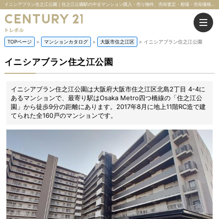
イニシアブラン住之江公園｜住之江公園駅の中古マンション購入・売り物件、売却査定・相場・売却価格情報｜大阪府大阪市住之江区北島2丁目 4-4のマンション情報｜株式会社トレボル
TOPページ
マンションカタログ
大阪市住之江区
イニシアブラン住之江公園
イニシアブラン住之江公園
イニシアブラン住之江公園は大阪府大阪市住之江区北島2丁目 4-4に
あるマンションで、最寄り駅はOsaka Metro四つ橋線の「住之江公
園」から徒歩9分の距離にあります。2017年8月に地上11階RC造で建
てられた全160戸のマンションです。