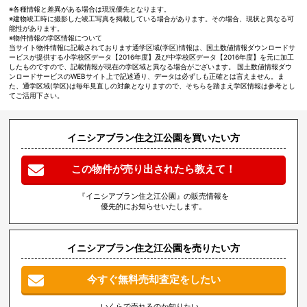
※各種情報と差異がある場合は現況優先となります。
※建物竣工時に撮影した竣工写真を掲載している場合があります。その場合、現状と異なる可
能性があります。
※物件情報の学区情報について
当サイト物件情報に記載されております通学区域(学区)情報は、国土数値情報ダウンロードサ
ービスが提供する小学校区データ【2016年度】及び中学校区データ【2016年度】を元に加工
したものですので、記載情報が現在の学区域と異なる場合がございます。 国土数値情報ダウ
ンロードサービスのWEBサイト上で記述通り、データは必ずしも正確とは言えません。ま
た、通学区域(学区)は毎年見直しの対象となりますので、そちらを踏まえ学区情報は参考とし
てご活用下さい。
イニシアブラン住之江公園を買いたい方
この物件が売り出されたら教えて！
『イニシアブラン住之江公園』の販売情報を
優先的にお知らせいたします。
イニシアブラン住之江公園を売りたい方
今すぐ無料売却査定をしたい
いくらで売れるのか知りたい、