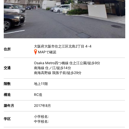
大阪府大阪市住之江区北島
2丁目 4-4
住所
MAPで確認
Osaka Metro四つ橋線
住之江公園
/徒歩9分
交通
南海線
住ノ江
/徒歩14分
南海高野線
我孫子前
/徒歩29分
階数
地上11階
構造
RC造
築年月
2017年8月
小学校名:
学区
中学校名: