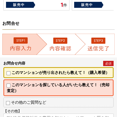
築年数：1988年
1
販売中
件
販売中
お問合せ
お問合せ内容
必須
このマンションが売り出されたら教えて！（購入希望）
このマンションを探している人がいたら教えて！（売却
査定）
その他のご質問など
【その他】