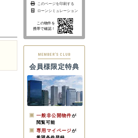
このページを印刷する
ローンシミュレーション
この物件を
携帯で確認！
MEMBER’S CLUB
会員様限定特典
一般非公開物件
が
閲覧可能
専用マイページ
が
希望条件登録