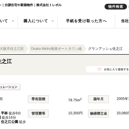
ョン｜分譲住宅や新築物件｜株式会社トレボル
物件検索
ついて
購入について
手紙を受け取った方へ
当
定実績
戸建て
の声
売却査定
中古一戸建て
会社概要
任意売却
中古マン
来店予約
索
買取
現地販売会情報
リースバ
大阪市住之江区
Osaka Metro南港ポートタウン線
グランアッシュ住之江
住之江
目
2005
専有面積
築年月
2
78.75m
線
平林
徒歩9分
10,300円
20,080
管理費等
修繕積立金
園
徒歩16分
線
住之江公園
徒歩