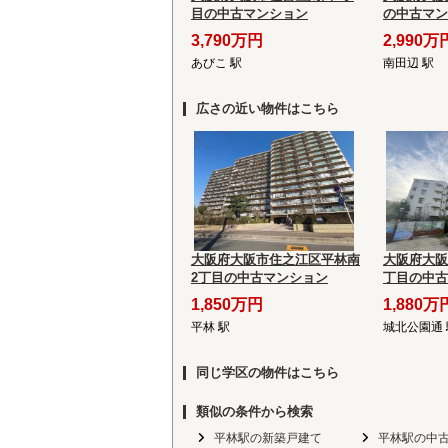
目の中古マンション
の中古マン
3,790万円
2,990万
あびこ 駅
南田辺 駅
広さの近い物件はこちら
大阪府大阪市住之江区平林南
大阪府大阪
2丁目の中古マンション
丁目の中古
1,850万円
1,880万
平林 駅
城北公園通 
同じ学区の物件はこちら
類似の条件から検索
平林駅の新築戸建て
平林駅の中