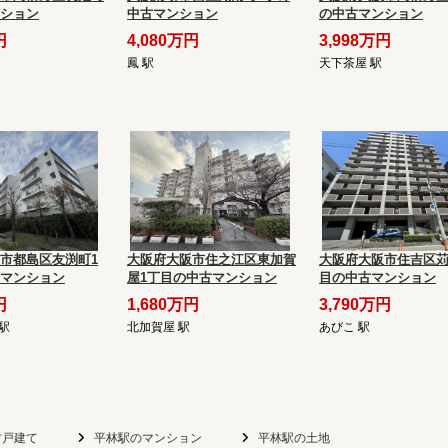
ション
中古マンション
の中古マンション
円
4,080万円
3,998万円
鳳 駅
天下茶屋 駅
市都島区友渕町1
大阪府大阪市住之江区東加賀
大阪府大阪市住吉区苅
マンション
屋1丁目の中古マンション
目の中古マンション
円
1,680万円
3,790万円
駅
北加賀屋 駅
あびこ 駅
古戸建て
平林駅のマンション
平林駅の土地