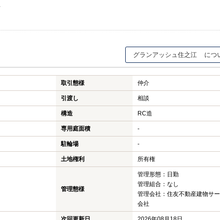
年
グランアッシュ住之江
取引態様
仲介
引渡し
相談
構造
RC造
専用庭面積
-
駐輪場
-
土地権利
所有権
管理形態：日勤
管理組合：なし
管理態様
管理会社：住友不動産建物サー
会社
次回更新日
2026年08月18日