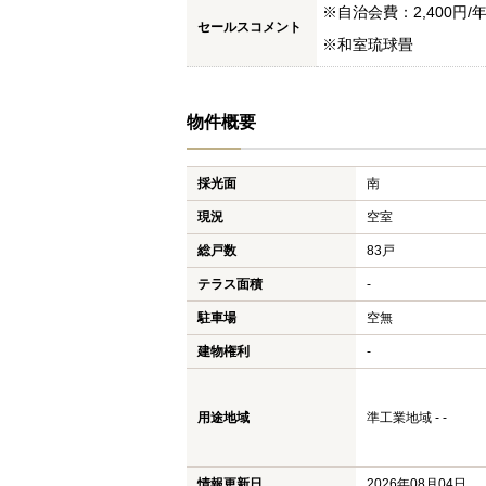
※自治会費：2,400円/
セールスコメント
※和室琉球畳
物件概要
採光面
南
現況
空室
総戸数
83戸
テラス面積
-
駐車場
空無
建物権利
-
用途地域
準工業地域 - -
情報更新日
2026年08月04日