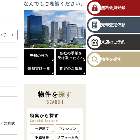
なんでもご相談ください。
無料会員登録
売却査定依頼
来店のご予約
当社の手紙を
売却の強み
受け取った方へ
物件を探す
売却実績一覧
査定のご依頼
物件
を
探す
SEARCH
特集から探す
Special feature
ビス株式
一戸建て
マンション
収益物件
リフォーム済