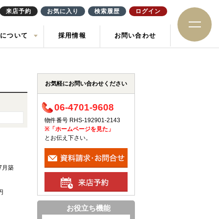
来店予約
お気に入り
検索履歴
ログイン
社について
採用情報
お問い合わせ
ション
住み替え
土地
お知らせ
ック
お気軽にお問い合わせください
06-4701-9608
物件番号 RHS-192901-2143
※「ホームページを見た」
とお伝え下さい。
年7月築
円
お役立ち機能