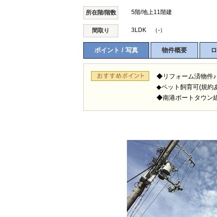
5階/地上11階建
所在階/階数
3LDK （-）
間取り
ポイント / 写真
物件概要
ロ
◆リフォーム済物件♪
◆ペット飼育可(規約あ
◆南港ポートタウン