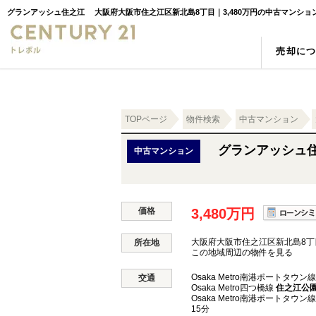
グランアッシュ住之江 大阪府大阪市住之江区新北島8丁目｜3,480万円の中古マンシ
売却に
売却の強み
物件検索
スタッフ紹介
売却査
新築一
お客様
空き家
町名検索
相続
学区検
TOPページ
物件検索
中古マンション
グランアッシュ
中古マンション
価格
3,480万円
大阪府大阪市住之江区新北島8丁
所在地
この地域周辺の物件を見る
Osaka Metro南港ポートタウン
交通
Osaka Metro四つ橋線
住之江公
Osaka Metro南港ポートタウン
15分