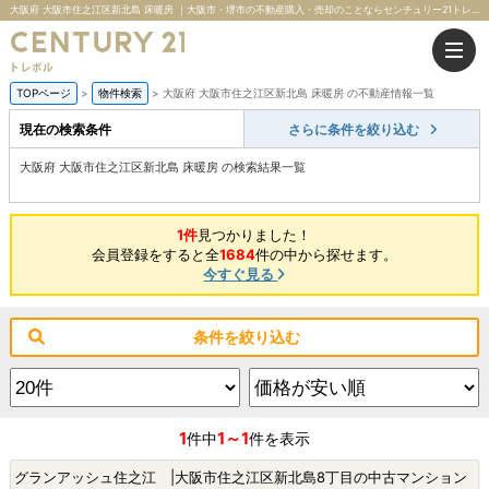
大阪府 大阪市住之江区新北島 床暖房 ｜大阪市・堺市の不動産購入・売却のことならセンチュリー21トレボル
TOPページ
物件検索
大阪府 大阪市住之江区新北島 床暖房 の不動産情報一覧
現在の検索条件
さらに条件を絞り込む
大阪府 大阪市住之江区新北島 床暖房 の検索結果一覧
1件
見つかりました！
会員登録をすると全
1684
件の中から探せます。
今すぐ見る
条件を絞り込む
1
1～1
件中
件を表示
グランアッシュ住之江 |大阪市住之江区新北島8丁目の中古マンション