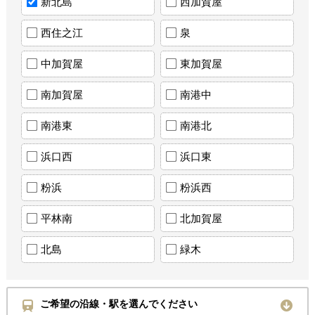
新北島
西加賀屋
西住之江
泉
中加賀屋
東加賀屋
南加賀屋
南港中
南港東
南港北
浜口西
浜口東
粉浜
粉浜西
平林南
北加賀屋
北島
緑木
ご希望の沿線・駅を選んでください