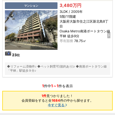
3,480万円
マンション
3LDK / 2005年
5階/11階建
大阪府大阪市住之江区新北島8丁
目
Osaka Metro南港ポートタウン線
平林 徒歩9分
専有面積
78.75㎡
23
枚
◆リフォーム済物件♪ ◆ペット飼育可(規約あり)♪ ◆南港ポートタウン線
「平林」駅徒歩９分♪
1
1～1
件中
件を表示
1件
見つかりました！
会員登録をすると全
1684
件の中から探せます。
今すぐ見る