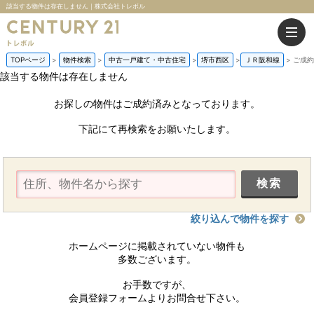
該当する物件は存在しません｜株式会社トレボル
TOPページ
物件検索
中古一戸建て・中古住宅
堺市西区
ＪＲ阪和線
ご成約
該当する物件は存在しません
お探しの物件はご成約済みとなっております。
下記にて再検索をお願いたします。
絞り込んで物件を探す
ホームページに掲載されていない物件も
多数ございます。
お手数ですが、
会員登録フォームよりお問合せ下さい。