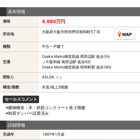
基本情報
4,980万円
価格
大阪府大阪市阿倍野区昭和町5丁目
所在地
MAP
種類
中古一戸建て
Osaka Metro御堂筋線 西田辺駅 徒歩3分
交通
ＪＲ阪和線 南田辺駅 徒歩6分
Osaka Metro御堂筋線 昭和町駅 徒歩18分
間取り
4SLDK（-）
構造/階数
木造/地上3階建
セールスコメント
※建物構造：木・鉄筋コンクリート造３階建
※制震ダンパー設置済み
詳細情報
完成年
1997年1月築