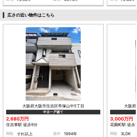
広さの近い物件はこちら
大阪府大阪市住吉区帝塚山中5丁目
大阪府
中古一戸建て
2,680万円
3,000万円
住吉東駅 徒歩9分
花園町駅 徒歩1
間取
それ以上
築年
1994年
間取
3LDK