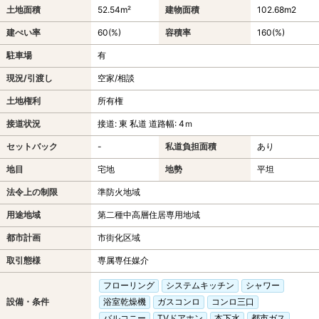
土地面積
52.54m²
建物面積
102.68m
2
建ぺい率
60(%)
容積率
160(%)
駐車場
有
現況/引渡し
空家/相談
土地権利
所有権
接道状況
接道: 東 私道 道路幅: 4ｍ
セットバック
-
私道負担面積
あり
地目
宅地
地勢
平坦
法令上の制限
準防火地域
用途地域
第二種中高層住居専用地域
都市計画
市街化区域
取引態様
専属専任媒介
フローリング
システムキッチン
シャワー
設備・条件
浴室乾燥機
ガスコンロ
コンロ三口
バルコニー
TVドアホン
本下水
都市ガス