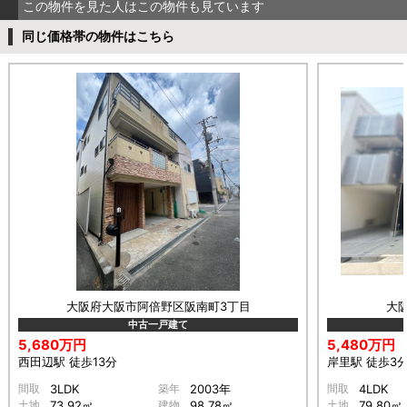
この物件を見た人はこの物件も見ています
同じ価格帯の物件はこちら
大阪府大阪市阿倍野区阪南町3丁目
大
中古一戸建て
5,680万円
5,480万円
西田辺駅 徒歩13分
岸里駅 徒歩3
間取
3LDK
築年
2003年
間取
4LDK
土地
73.92㎡
建物
98.78㎡
土地
79.80㎡