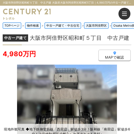
大阪市阿倍野区昭和町５丁目 中古戸建 大阪府大阪市阿倍野区昭和町5丁目｜4,980万円の中古一戸建て｜株式会社トレボル
TOPページ
物件検索
中古一戸建て・中古住宅
大阪市阿倍野区
Osaka Metr
大阪市阿倍野区昭和町５丁目 中古戸建
中古一戸建て
4,980万円
MAPで確認
現地外観写真 ◆地下鉄御堂筋線「西田辺」駅徒歩3分！阪和線「南田辺」駅徒歩6