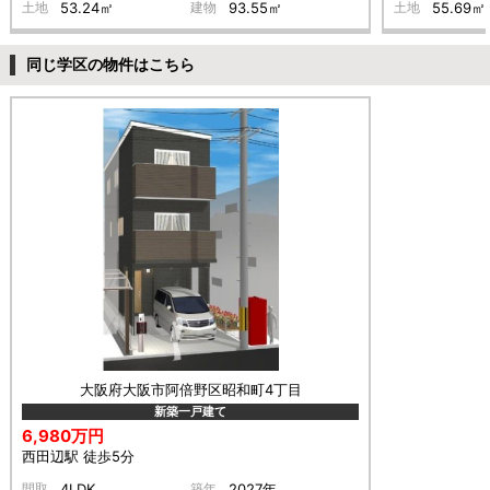
土地
53.24㎡
建物
93.55㎡
土地
55.69㎡
同じ学区の物件はこちら
大阪府大阪市阿倍野区昭和町4丁目
新築一戸建て
6,980万円
西田辺駅 徒歩5分
間取
4LDK
築年
2027年