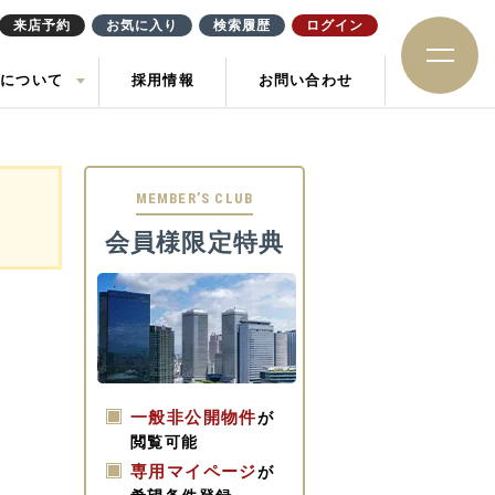
来店予約
お気に入り
検索履歴
ログイン
社について
採用情報
お問い合わせ
ション
住み替え
土地
お知らせ
ック
MEMBER’S CLUB
会員様限定特典
一般非公開物件
が
閲覧可能
専用マイページ
が