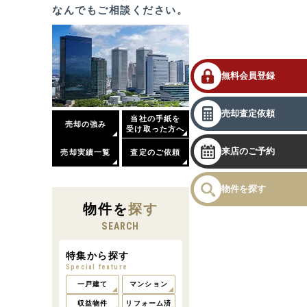
なんでもご相談ください。
無料会員登録
売却査定依頼
当社の手紙を
売却の強み
受け取った方へ
来店のご予約
売却実績一覧
査定のご依頼
物件を探す
物件
を
探す
SEARCH
特集から探す
Special feature
一戸建て
マンション
収益物件
リフォーム済