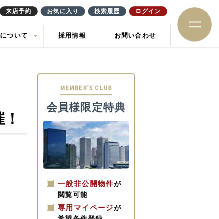
来店予約
お気に入り
検索履歴
ログイン
社について
採用情報
お問い合わせ
ション
住み替え
土地
お知らせ
ック
MEMBER’S CLUB
会員様限定特典
催！
一般非公開物件
が
閲覧可能
専用マイページ
が
希望条件登録