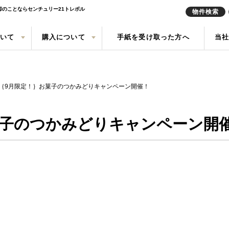
却のことならセンチュリー21トレボル
物件検索
ついて
購入について
手紙を受け取った方へ
当
定実績
戸建て
の声
売却査定
中古一戸建て
会社概要
任意売却
中古マン
来店予約
索
買取
現地販売会情報
リースバ
｛9月限定！｝お菓子のつかみどりキャンペーン開催！
菓子のつかみどりキャンペーン開