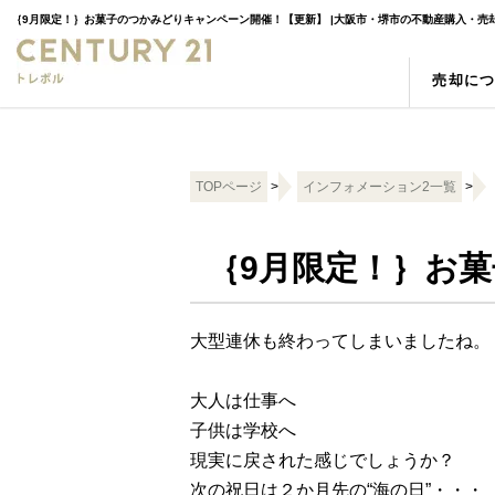
｛9月限定！｝お菓子のつかみどりキャンペーン開催！【更新】 |大阪市・堺市の不動産購入・売
売却に
売却の強み
物件検索
スタッフ紹介
売却査
新築一
お客様
空き家
町名検索
相続
学区検
TOPページ
>
インフォメーション2一覧
>
｛9月限定！｝お
大型連休も終わってしまいましたね。
大人は仕事へ
子供は学校へ
現実に戻された感じでしょうか？
次の祝日は２か月先の“海の日”・・・