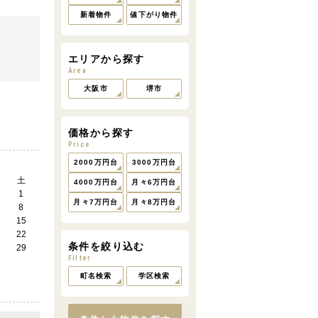
新着物件
値下がり物件
エリアから探す
Area
大阪市
堺市
価格から探す
Price
2000万円台
3000万円台
土
4000万円台
月々6万円台
1
月々7万円台
月々8万円台
8
15
22
条件を絞り込む
29
Filter
町名検索
学区検索