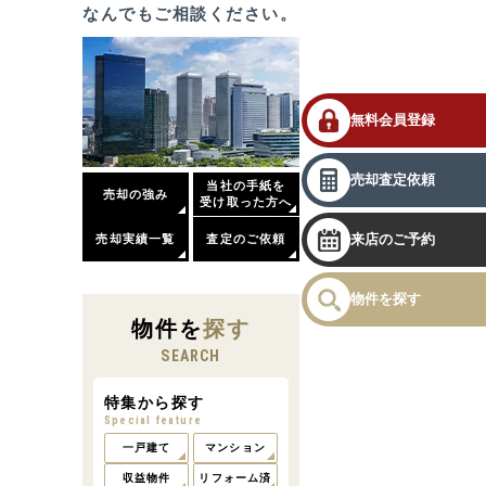
なんでもご相談ください。
無料会員登録
売却査定依頼
当社の手紙を
売却の強み
受け取った方へ
来店のご予約
売却実績一覧
査定のご依頼
物件を探す
物件
を
探す
SEARCH
特集から探す
Special feature
一戸建て
マンション
収益物件
リフォーム済