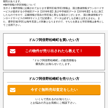
能性があります。
※物件情報の学区情報について
当サイト物件情報に記載されております通学区域(学区)情報は、国土数値情報ダウンロードサ
ービスが提供する小学校区データ【2016年度】及び中学校区データ【2016年度】を元に加工
したものですので、記載情報が現在の学区域と異なる場合がございます。 国土数値情報ダウ
ンロードサービスのWEBサイト上で記述通り、データは必ずしも正確とは言えません。ま
た、通学区域(学区)は毎年見直しの対象となりますので、そちらを踏まえ学区情報は参考とし
てご活用下さい。
ドルフ阿倍野松崎町を買いたい方
この物件が売り出されたら教えて！
『ドルフ阿倍野松崎町』の販売情報を
優先的にお知らせいたします。
ドルフ阿倍野松崎町を売りたい方
今すぐ無料売却査定をしたい
いくらで売れるのか知りたい、
とお悩みの方はお気軽にご相談下さい。