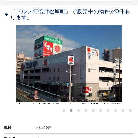
『ドルフ阿倍野松崎町』で販売中の物件が0件あ
ります。
堂
【スーパー】阪急オアシスあべの店：465㎡ 周辺環境
橋
ファ
規模
地上10階