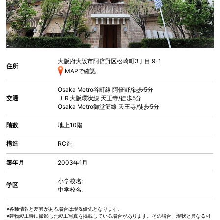
大阪府大阪市阿倍野区松崎町
3丁目 9-1
住所
MAPで確認
Osaka Metro谷町線
阿倍野
/徒歩5分
交通
ＪＲ大阪環状線
天王寺
/徒歩5分
Osaka Metro御堂筋線
天王寺
/徒歩5分
階数
地上10階
構造
RC造
築年月
2003年1月
小学校名:
学区
中学校名:
※各種情報と差異がある場合は現況優先となります。
※建物竣工時に撮影した竣工写真を掲載している場合があります。その場合、現状と異なる可