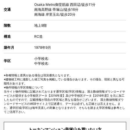
Osaka Metro御堂筋線
西田辺
/徒歩11分
交通
南海高野線
帝塚山
/徒歩16分
南海線
岸里玉出
/徒歩20分
階数
地上9階
構造
RC造
築年月
1978年9月
小学校名:
学区
中学校名:
※各種情報と差異がある場合は現況優先となります。
※建物竣工時に撮影した竣工写真を掲載している場合があります。その場合、現状と異なる可
能性があります。
※物件情報の学区情報について
当サイト物件情報に記載されております通学区域(学区)情報は、国土数値情報ダウンロードサ
ービスが提供する小学校区データ【2016年度】及び中学校区データ【2016年度】を元に加工
したものですので、記載情報が現在の学区域と異なる場合がございます。 国土数値情報ダウ
ンロードサービスのWEBサイト上で記述通り、データは必ずしも正確とは言えません。ま
た、通学区域(学区)は毎年見直しの対象となりますので、そちらを踏まえ学区情報は参考とし
てご活用下さい。
トーカンマンション帝塚山を買いたい方