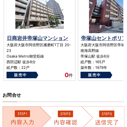
日商岩井帝塚山マンション
帝塚山セントポリア
大阪府大阪市阿倍野区播磨町1丁目 20-
大阪府大阪市阿倍野区帝塚山
23
南海高野線
Osaka Metro御堂筋線
帝塚山駅 徒歩6分
西田辺駅 徒歩8分
総戸数：165戸
総戸数：22戸
築年数：1979年
築年数：1982年
0
販売中
件
販売中
お問合せ