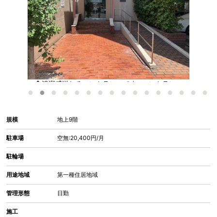
し
◆清潔感溢れるエントランスです♪ エントランス
に
観
規模
地上9階
駐車場
空無:20,400円/月
駐輪場
用途地域
第一種住居地域
管理形態
日勤
施工