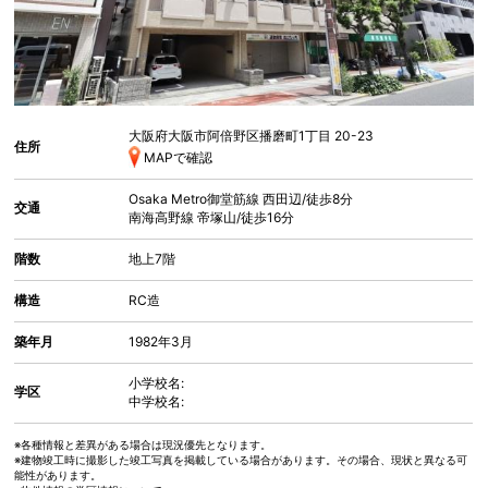
大阪府大阪市阿倍野区播磨町
1丁目 20-23
住所
MAPで確認
Osaka Metro御堂筋線
西田辺
/徒歩8分
交通
南海高野線
帝塚山
/徒歩16分
階数
地上7階
構造
RC造
築年月
1982年3月
小学校名:
学区
中学校名:
※各種情報と差異がある場合は現況優先となります。
※建物竣工時に撮影した竣工写真を掲載している場合があります。その場合、現状と異なる可
能性があります。