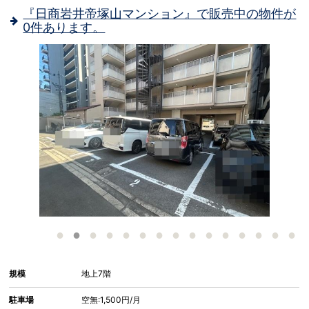
『日商岩井帝塚山マンション』で販売中の物件が
0件あります。
ら
-
つ
が
規模
地上7階
駐車場
空無:1,500円/月