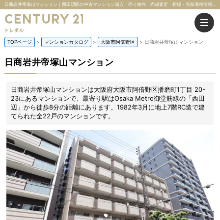
日商岩井帝塚山マンション｜西田辺駅の中古マンション購入・売り物件、売却査定・相場・売却価格情報｜大阪府大阪市阿倍野区播磨町1丁目 20-23のマンション情報｜株式会社トレボル
TOPページ
マンションカタログ
大阪市阿倍野区
日商岩井帝塚山マンション
日商岩井帝塚山マンション
日商岩井帝塚山マンションは大阪府大阪市阿倍野区播磨町1丁目 20-
23にあるマンションで、最寄り駅はOsaka Metro御堂筋線の「西田
辺」から徒歩8分の距離にあります。1982年3月に地上7階RC造で建
てられた全22戸のマンションです。