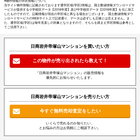
※物件情報の学区情報について
当サイト物件情報に記載されております通学区域(学区)情報は、国土数値情報ダウンロードサ
ービスが提供する小学校区データ【2016年度】及び中学校区データ【2016年度】を元に加工
したものですので、記載情報が現在の学区域と異なる場合がございます。 国土数値情報ダウ
ンロードサービスのWEBサイト上で記述通り、データは必ずしも正確とは言えません。ま
た、通学区域(学区)は毎年見直しの対象となりますので、そちらを踏まえ学区情報は参考とし
てご活用下さい。
日商岩井帝塚山マンションを買いたい方
この物件が売り出されたら教えて！
『日商岩井帝塚山マンション』の販売情報を
優先的にお知らせいたします。
日商岩井帝塚山マンションを売りたい方
今すぐ無料売却査定をしたい
いくらで売れるのか知りたい、
とお悩みの方はお気軽にご相談下さい。