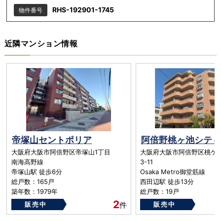
RHS-192901-1745
物件番号
近隣マンション情報
帝塚山セントポリア
阿倍野桃ヶ池シティ
大阪府大阪市阿倍野区帝塚山1丁目
大阪府大阪市阿倍野区桃ケ
南海高野線
3-11
帝塚山駅 徒歩6分
Osaka Metro御堂筋線
総戸数：165戸
西田辺駅 徒歩13分
築年数：1979年
総戸数：19戸
築年数：1988年
2
販売中
件
販売中