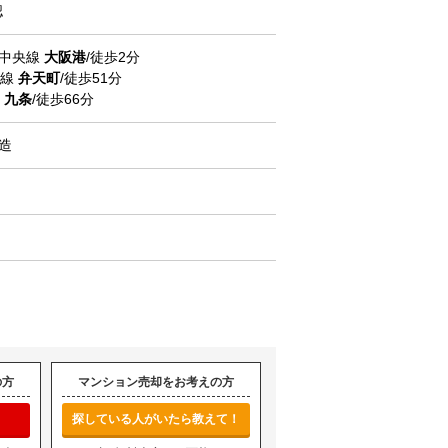
認
ro中央線
大阪港
/徒歩2分
状線
弁天町
/徒歩51分
線
九条
/徒歩66分
C造
の方
マンション売却をお考えの方
探している人がいたら教えて！