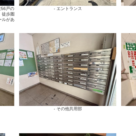
56戸の
- エントランス
。徒歩圏
ールがあ
- その他共用部