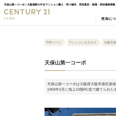
売却に
売却の強み
物件検索
スタッフ紹介
売却査
新築一
お客様
TOPページ
マンションカタログ
大阪市
空き家
町名検索
相続
学区検
天保山第一コーポ
天保山第一コーポは大阪府大阪市港区築港3丁
1969年3月に地上10階RC造で建てられ