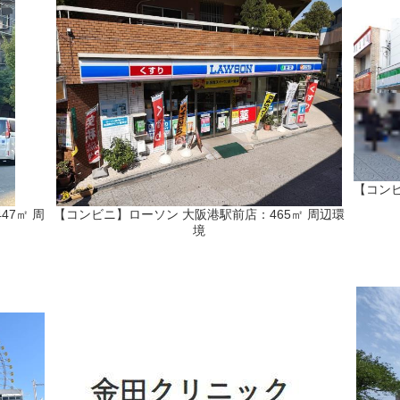
【コンビ
7㎡ 周
【コンビニ】ローソン 大阪港駅前店：465㎡ 周辺環
境