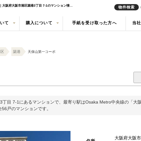
天保山第一コーポ｜大阪港駅の中古マンション購入・売り物件、売却査定・相場・売却価格情報｜大阪府大阪市港区築港3丁目 7-1のマンション情報｜株式会社トレボル
物件検索
ついて
購入について
手紙を受け取った方へ
当
定実績
戸建て
の声
売却査定
中古一戸建て
会社概要
任意売却
中古マン
来店予約
港区
築港
天保山第一コーポ
索
買取
現地販売会情報
リースバ
目 7-1にあるマンションで、最寄り駅はOsaka Metro中央線の「
た全56戸のマンションです。
大阪府大阪市