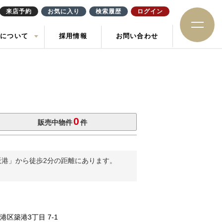
来店予約
お気に入り
検索履歴
ログイン
社について
採用情報
お問い合わせ
ション
住み替え
土地
お知らせ
ック
0
販売中物件
件
大阪港」から徒歩2分の距離にあります。
港区築港
3丁目 7-1