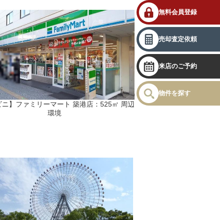
無料会員登録
売却査定依頼
来店のご予約
物件を探す
ニ】ファミリーマート 築港店：525㎡ 周辺
環境