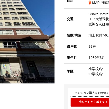
住所
MAPで確
Osaka Met
交通
ＪＲ大阪環
阪神なんば
階数/構造
地上10階/R
総戸数
56戸
築年月
1969年3月
小学校名:
学区
中学校名:
マンション購入をお考え
売り出したら教えて！