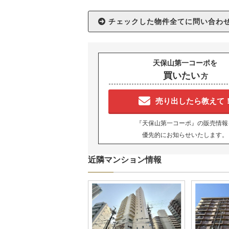
天保山第一コーポを
買いたい
方
売り出したら教えて
『天保山第一コーポ』の販売情報
優先的にお知らせいたします。
近隣マンション情報