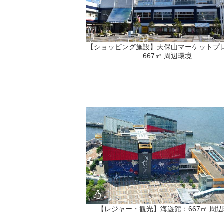
【ショッピング施設】天保山マーケットプ
667㎡ 周辺環境
【レジャー・観光】海遊館：667㎡ 周