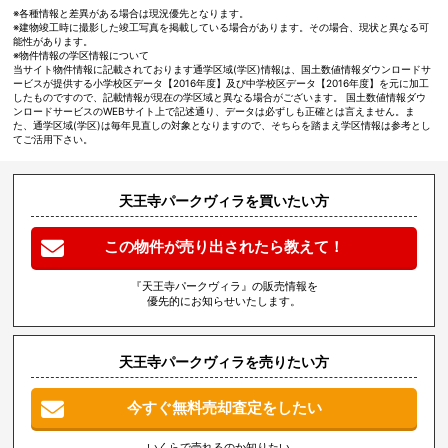
※各種情報と差異がある場合は現況優先となります。
※建物竣工時に撮影した竣工写真を掲載している場合があります。その場合、現状と異なる可
能性があります。
※物件情報の学区情報について
当サイト物件情報に記載されております通学区域(学区)情報は、国土数値情報ダウンロードサ
ービスが提供する小学校区データ【2016年度】及び中学校区データ【2016年度】を元に加工
したものですので、記載情報が現在の学区域と異なる場合がございます。 国土数値情報ダウ
ンロードサービスのWEBサイト上で記述通り、データは必ずしも正確とは言えません。ま
た、通学区域(学区)は毎年見直しの対象となりますので、そちらを踏まえ学区情報は参考とし
てご活用下さい。
天王寺パークヴィラを買いたい方
この物件が売り出されたら教えて！
『天王寺パークヴィラ』の販売情報を
優先的にお知らせいたします。
天王寺パークヴィラを売りたい方
今すぐ無料売却査定をしたい
いくらで売れるのか知りたい、