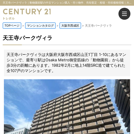
天王寺パークヴィラ｜動物園前駅の中古マンション購入・売り物件、売却査定・相場・売却価格情報｜大阪府大阪市西成区山王1丁目 1-10のマンション情報｜株式会社トレボル
TOPページ
マンションカタログ
大阪市西成区
天王寺パークヴィラ
天王寺パークヴィラ
天王寺パークヴィラは大阪府大阪市西成区山王1丁目 1-10にあるマン
ションで、最寄り駅はOsaka Metro御堂筋線の「動物園前」から徒
歩3分の距離にあります。1982年2月に地上14階SRC造で建てられた
全107戸のマンションです。