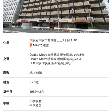
大阪府大阪市西成区山王
1丁目 1-10
住所
MAPで確認
Osaka Metro御堂筋線
動物園前
/徒歩3分
交通
Osaka Metro堺筋線
動物園前
/徒歩3分
ＪＲ大阪環状線
新今宮
/徒歩6分
階数
地上14階
構造
SRC造
築年月
1982年2月
小学校名:
学区
中学校名: