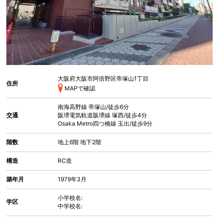
大阪府大阪市阿倍野区帝塚山
1丁目
住所
MAPで確認
南海高野線
帝塚山
/徒歩6分
交通
阪堺電気軌道阪堺線
塚西
/徒歩4分
Osaka Metro四つ橋線
玉出
/徒歩9分
階数
地上6階 地下2階
構造
RC造
築年月
1979年3月
小学校名:
学区
中学校名: