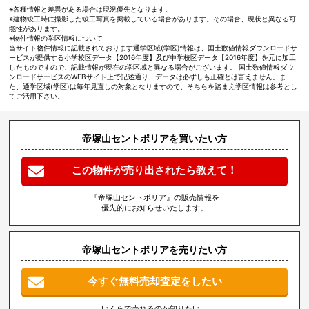
※各種情報と差異がある場合は現況優先となります。
※建物竣工時に撮影した竣工写真を掲載している場合があります。その場合、現状と異なる可
能性があります。
※物件情報の学区情報について
当サイト物件情報に記載されております通学区域(学区)情報は、国土数値情報ダウンロードサ
ービスが提供する小学校区データ【2016年度】及び中学校区データ【2016年度】を元に加工
したものですので、記載情報が現在の学区域と異なる場合がございます。 国土数値情報ダウ
ンロードサービスのWEBサイト上で記述通り、データは必ずしも正確とは言えません。ま
た、通学区域(学区)は毎年見直しの対象となりますので、そちらを踏まえ学区情報は参考とし
てご活用下さい。
帝塚山セントポリアを買いたい方
この物件が売り出されたら教えて！
『帝塚山セントポリア』の販売情報を
優先的にお知らせいたします。
帝塚山セントポリアを売りたい方
今すぐ無料売却査定をしたい
いくらで売れるのか知りたい、