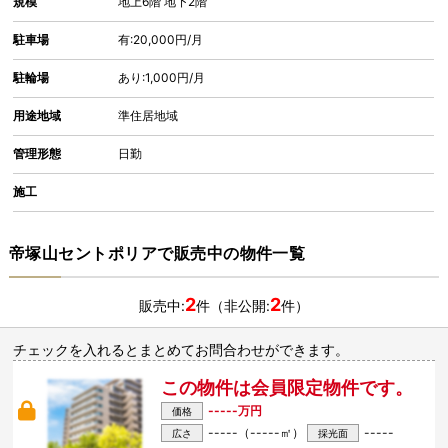
規模
地上6階 地下2階
駐車場
有:20,000円/月
駐輪場
あり:1,000円/月
用途地域
準住居地域
管理形態
日勤
施工
帝塚山セントポリアで販売中の物件一覧
2
2
販売中:
件（非公開:
件）
チェックを入れるとまとめてお問合わせができます。
この物件は会員限定物件です。
-----万円
価格
-----（-----㎡）
-----
広さ
採光面