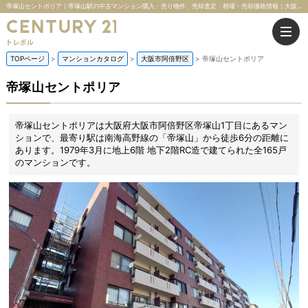
帝塚山セントポリア｜帝塚山駅の中古マンション購入・売り物件、売却査定・相場・売却価格情報｜大阪府大阪市阿倍野区帝塚山1丁目のマンション情報｜株式会社トレボル
TOPページ
マンションカタログ
大阪市阿倍野区
帝塚山セントポリア
帝塚山セントポリア
帝塚山セントポリアは大阪府大阪市阿倍野区帝塚山1丁目にあるマン
ションで、最寄り駅は南海高野線の「帝塚山」から徒歩6分の距離に
あります。1979年3月に地上6階 地下2階RC造で建てられた全165戸
のマンションです。