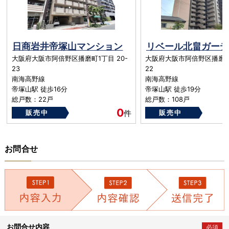
日商岩井帝塚山マンション
大阪府大阪市阿倍野区播磨町1丁目 20-
大阪府大阪市阿倍野区播磨町1
23
22
南海高野線
南海高野線
帝塚山駅 徒歩16分
帝塚山駅 徒歩19分
総戸数：22戸
総戸数：108戸
築年数：1982年
築年数：2000年
0
販売中
件
販売中
お問合せ
お問合せ内容
必須