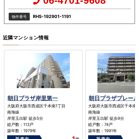
06-4701-9608
RHS-192901-1191
物件番号
近隣マンション情報
朝日プラザ岸里第一
朝日プラザプレール
大阪府大阪市西成区千本南1丁目
大阪府大阪市西成区千本南1丁目
南海線
南海線
岸里玉出駅 徒歩5分
岸里玉出駅 徒歩9分
総戸数：113戸
総戸数：74戸
築年数：1979年
築年数：1991年
1
販売中
販売中