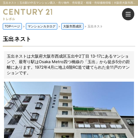
玉出ネスト｜玉出駅の中古マンション購入・売り物件、売却査定・相場・売却価格情報｜大阪府大阪市西成区玉出中2丁目 13-17のマンション情報｜株式会社トレボル
TOPページ
マンションカタログ
大阪市西成区
玉出ネスト
玉出ネスト
玉出ネストは大阪府大阪市西成区玉出中2丁目 13-17にあるマンショ
ンで、最寄り駅はOsaka Metro四つ橋線の「玉出」から徒歩5分の距
離にあります。1972年4月に地上6階RC造で建てられた全11戸のマン
ションです。