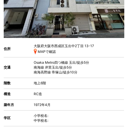
大阪府大阪市西成区玉出中
2丁目 13-17
住所
MAPで確認
Osaka Metro四つ橋線
玉出
/徒歩5分
交通
南海線
岸里玉出
/徒歩5分
南海高野線
帝塚山
/徒歩10分
階数
地上6階
構造
RC造
築年月
1972年4月
小学校名:
学区
中学校名: