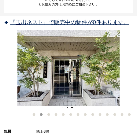
とお悩みの方はお気軽にご相談下さい。
『玉出ネスト』で販売中の物件が0件あります。
岸
- エントランス
非
規模
地上6階