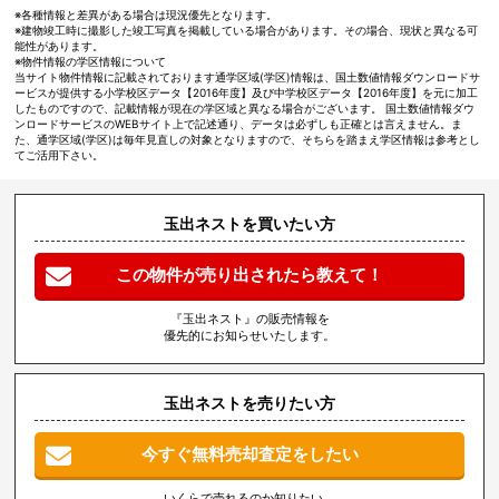
※各種情報と差異がある場合は現況優先となります。
※建物竣工時に撮影した竣工写真を掲載している場合があります。その場合、現状と異なる可
能性があります。
※物件情報の学区情報について
当サイト物件情報に記載されております通学区域(学区)情報は、国土数値情報ダウンロードサ
ービスが提供する小学校区データ【2016年度】及び中学校区データ【2016年度】を元に加工
したものですので、記載情報が現在の学区域と異なる場合がございます。 国土数値情報ダウ
ンロードサービスのWEBサイト上で記述通り、データは必ずしも正確とは言えません。ま
た、通学区域(学区)は毎年見直しの対象となりますので、そちらを踏まえ学区情報は参考とし
てご活用下さい。
玉出ネストを買いたい方
この物件が売り出されたら教えて！
『玉出ネスト』の販売情報を
優先的にお知らせいたします。
玉出ネストを売りたい方
今すぐ無料売却査定をしたい
いくらで売れるのか知りたい、