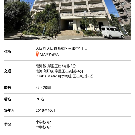
大阪府大阪市西成区玉出中
1丁目
住所
MAPで確認
南海線
岸里玉出
/徒歩2分
交通
南海高野線
岸里玉出
/徒歩4分
Osaka Metro四つ橋線
玉出
/徒歩6分
階数
地上20階
構造
RC造
築年月
2019年10月
小学校名:
学区
中学校名: