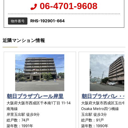
06-4701-9608
RHS-192901-664
物件番号
近隣マンション情報
朝日プラザプレール岸里
朝日プラザパレ・セ
大阪府大阪市西成区千本南1丁目 11-14
大阪府大阪市西成区玉出中
南海線
Osaka Metro四つ橋線
岸里玉出駅 徒歩9分
玉出駅 徒歩3分
総戸数：74戸
総戸数：91戸
築年数：1991年
築年数：1990年