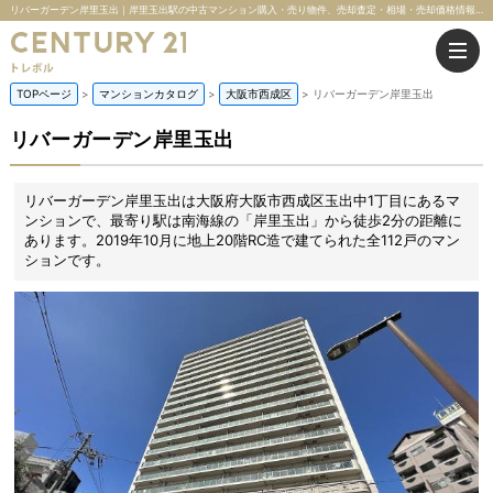
リバーガーデン岸里玉出｜岸里玉出駅の中古マンション購入・売り物件、売却査定・相場・売却価格情報｜大阪府大阪市西成区玉出中1丁目のマンション情報｜株式会社トレボル
TOPページ
マンションカタログ
大阪市西成区
リバーガーデン岸里玉出
リバーガーデン岸里玉出
リバーガーデン岸里玉出は大阪府大阪市西成区玉出中1丁目にあるマ
ンションで、最寄り駅は南海線の「岸里玉出」から徒歩2分の距離に
あります。2019年10月に地上20階RC造で建てられた全112戸のマン
ションです。