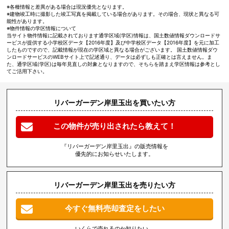
※各種情報と差異がある場合は現況優先となります。
※建物竣工時に撮影した竣工写真を掲載している場合があります。その場合、現状と異なる可
能性があります。
※物件情報の学区情報について
当サイト物件情報に記載されております通学区域(学区)情報は、国土数値情報ダウンロードサ
ービスが提供する小学校区データ【2016年度】及び中学校区データ【2016年度】を元に加工
したものですので、記載情報が現在の学区域と異なる場合がございます。 国土数値情報ダウ
ンロードサービスのWEBサイト上で記述通り、データは必ずしも正確とは言えません。ま
た、通学区域(学区)は毎年見直しの対象となりますので、そちらを踏まえ学区情報は参考とし
てご活用下さい。
リバーガーデン岸里玉出を買いたい方
この物件が売り出されたら教えて！
『リバーガーデン岸里玉出』の販売情報を
優先的にお知らせいたします。
リバーガーデン岸里玉出を売りたい方
今すぐ無料売却査定をしたい
いくらで売れるのか知りたい、