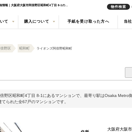
ライオンズ阿倍野昭和町｜西田辺駅の中古マンション購入・売り物件、売却査定・相場・売却価格情報｜大阪府大阪市阿倍野区昭和町4丁目 8-1のマンション情報｜株式会社トレボル
物件検索
ついて
購入について
手紙を受け取った方へ
当
定実績
戸建て
の声
売却査定
中古一戸建て
会社概要
任意売却
中古マン
来店予約
阿倍野区
昭和町
ライオンズ阿倍野昭和町
索
買取
現地販売会情報
リースバ
区昭和町4丁目 8-1にあるマンションで、最寄り駅はOsaka Metr
で建てられた全67戸のマンションです。
大阪府大阪市