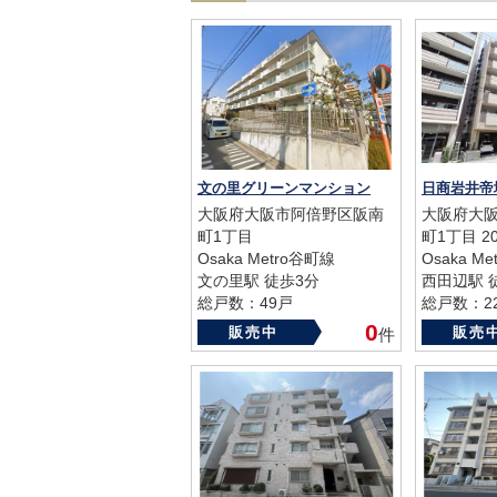
文の里グリーンマンション
日商岩井帝
大阪府大阪市阿倍野区阪南
大阪府大
町1丁目
町1丁目 20
Osaka Metro谷町線
Osaka M
文の里駅 徒歩3分
西田辺駅 
総戸数：49戸
総戸数：2
築年数：1984年
築年数：19
0
販売中
販売
件