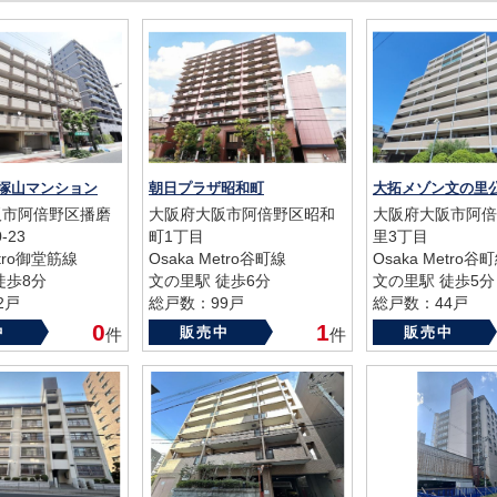
塚山マンション
朝日プラザ昭和町
大拓メゾン文の里
阪市阿倍野区播磨
大阪府大阪市阿倍野区昭和
大阪府大阪市阿倍
-23
町1丁目
里3丁目
etro御堂筋線
Osaka Metro谷町線
Osaka Metro谷
徒歩8分
文の里駅 徒歩6分
文の里駅 徒歩5分
2戸
総戸数：99戸
総戸数：44戸
82年
築年数：1982年
築年数：1999年
0
1
中
販売中
販売中
件
件