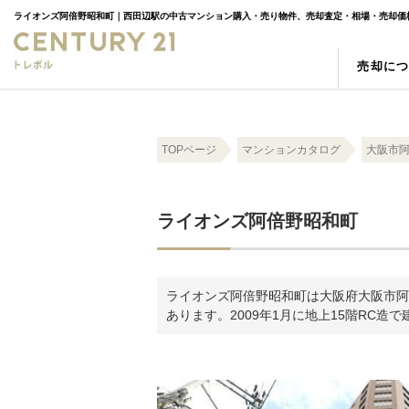
売却に
売却の強み
物件検索
スタッフ紹介
売却査
新築一
お客様
TOPページ
マンションカタログ
大阪市
空き家
町名検索
相続
学区検
ライオンズ阿倍野昭和町
ライオンズ阿倍野昭和町は大阪府大阪市阿倍野
あります。2009年1月に地上15階RC造