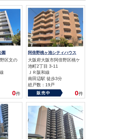
公園
阿倍野桃ヶ池シティハウス
野区文の
大阪府大阪市阿倍野区桃ケ
池町2丁目 3-11
町線
ＪＲ阪和線
南田辺駅 徒歩3分
総戸数：19戸
築年数：1988年
0
0
販売中
件
件