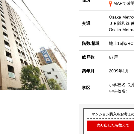
住所
MAPで確
Osaka Me
交通
ＪＲ阪和線
Osaka Met
階数/構造
地上15階/R
総戸数
67戸
築年月
2009年1月
小学校名:長
学区
中学校名:
マンション購入をお考え
売り出したら教えて！