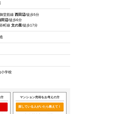
認
tro御堂筋線
西田辺
/徒歩5分
南田辺
/徒歩6分
ro谷町線
文の里
/徒歩17分
C造
池小学校
の方
マンション売却をお考えの方
探している人がいたら教えて！