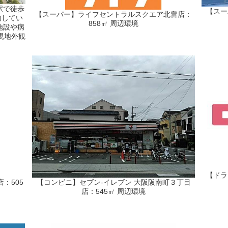
駅で徒歩
【スー
【スーパー】ライフセントラルスクエア北畠店：
面してい
858㎡ 周辺環境
施設や病
現地外観
【ドラ
：505
【コンビニ】セブン-イレブン 大阪阪南町３丁目
店：545㎡ 周辺環境