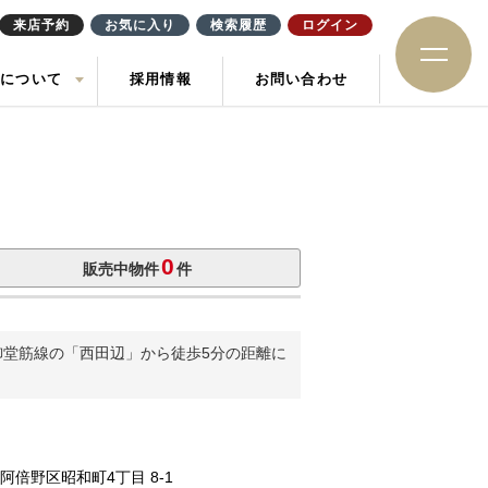
来店予約
お気に入り
検索履歴
ログイン
社について
採用情報
お問い合わせ
ション
住み替え
土地
お知らせ
ック
0
販売中物件
件
o御堂筋線の「西田辺」から徒歩5分の距離に
阿倍野区昭和町
4丁目 8-1