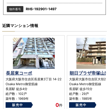
RHS-192901-1497
物件番号
近隣マンション情報
長居東コーポ
朝日プラザ帝塚山東I
大阪府大阪市住吉区長居東3丁目 14-22
大阪府大阪市住吉区大領2丁目
Osaka Metro御堂筋線
Osaka Metro御堂筋線
長居駅 徒歩4分
長居駅 徒歩15分
総戸数：102戸
総戸数：29戸
築年数：1969年
築年数：1985年
0
販売中
件
販売中