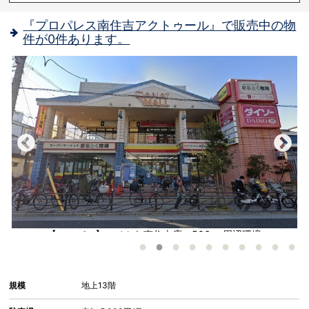
『プロパレス南住吉アクトゥール』で販売中の物
件が0件あります。
長
【スーパー】コノミヤ南住吉店：506㎡ 周辺環境
い
規模
地上13階