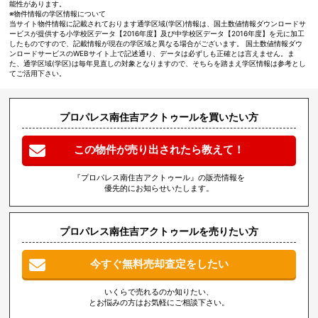
能性があります。
※物件情報の学区情報について
当サイト物件情報に記載されております通学区域(学区)情報は、国土数値情報ダウンロードサ
ービスが提供する小学校区データ【2016年度】及び中学校区データ【2016年度】を元に加工
したものですので、記載情報が現在の学区域と異なる場合がございます。 国土数値情報ダウ
ンロードサービスのWEBサイト上で記述通り、データは必ずしも正確とは言えません。ま
た、通学区域(学区)は毎年見直しの対象となりますので、そちらを踏まえ学区情報は参考とし
てご活用下さい。
プロパレス南住吉アクトゥールを買いたい方
この物件が売り出されたら教えて！
『プロパレス南住吉アクトゥール』の販売情報を
優先的にお知らせいたします。
プロパレス南住吉アクトゥールを売りたい方
今すぐ無料売却査定をしたい
いくらで売れるのか知りたい、
とお悩みの方はお気軽にご相談下さい。