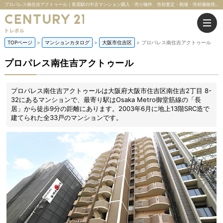
プロパレス南住吉アクトゥール｜長居駅の中古マンション購入・売り物件、売却査定・相場・売却価格情報｜大阪府大阪市住吉区南住吉2丁目 8-32のマンション情報｜株式会社トレボル
TOPページ
マンションカタログ
大阪市住吉区
プロパレス南住吉アクトゥール
プロパレス南住吉アクトゥール
プロパレス南住吉アクトゥールは大阪府大阪市住吉区南住吉2丁目 8-
32にあるマンションで、最寄り駅はOsaka Metro御堂筋線の「長
居」から徒歩9分の距離にあります。2003年6月に地上13階SRC造で
建てられた全33戸のマンションです。