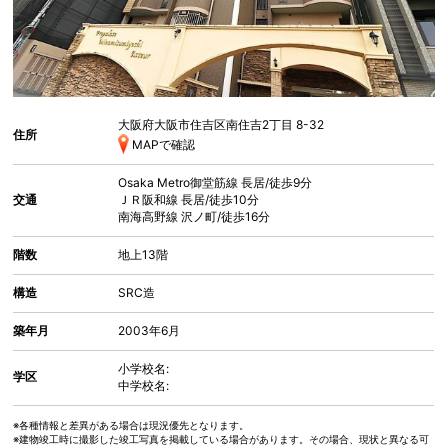
大阪府大阪市住吉区南住吉
2丁目 8-32
住所
MAPで確認
Osaka Metro御堂筋線
長居
/徒歩9分
交通
ＪＲ阪和線
長居
/徒歩10分
南海高野線
沢ノ町
/徒歩16分
階数
地上13階
構造
SRC造
築年月
2003年6月
小学校名:
学区
中学校名:
※各種情報と差異がある場合は現況優先となります。
※建物竣工時に撮影した竣工写真を掲載している場合があります。その場合、現状と異なる可