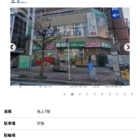
ます。
ー
【スーパー】業務スーパー我孫子店：257㎡ 周辺環境
で
規模
地上7階
駐車場
空無
駐輪場