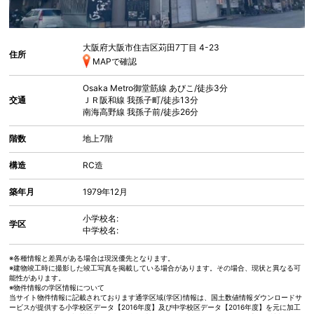
大阪府大阪市住吉区苅田
7丁目 4-23
住所
MAPで確認
Osaka Metro御堂筋線
あびこ
/徒歩3分
交通
ＪＲ阪和線
我孫子町
/徒歩13分
南海高野線
我孫子前
/徒歩26分
階数
地上7階
構造
RC造
築年月
1979年12月
小学校名:
学区
中学校名:
※各種情報と差異がある場合は現況優先となります。
※建物竣工時に撮影した竣工写真を掲載している場合があります。その場合、現状と異なる可
能性があります。
※物件情報の学区情報について
当サイト物件情報に記載されております通学区域(学区)情報は、国土数値情報ダウンロードサ
ービスが提供する小学校区データ【2016年度】及び中学校区データ【2016年度】を元に加工