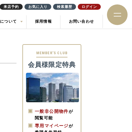
来店予約
お気に入り
検索履歴
ログイン
社について
採用情報
お問い合わせ
ション
住み替え
土地
お知らせ
ック
MEMBER’S CLUB
会員様限定特典
一般非公開物件
が
閲覧可能
専用マイページ
が