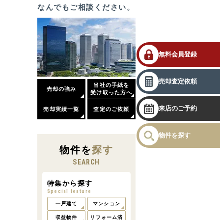
なんでもご相談ください。
無料会員登録
売却査定依頼
当社の手紙を
売却の強み
受け取った方へ
来店のご予約
売却実績一覧
査定のご依頼
物件を探す
物件
を
探す
SEARCH
特集から探す
Special feature
一戸建て
マンション
収益物件
リフォーム済