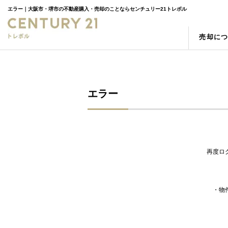
エラー｜大阪市・堺市の不動産購入・売却のことならセンチュリー21トレボル
売却に
売却の強み
物件検索
スタッフ紹介
売却査
新築一
お客様
空き家
町名検索
相続
学区検
エラー
再度ロ
・物