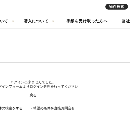
物件検索
ついて
購入について
手紙を受け取った方へ
当
定実績
戸建て
の声
売却査定
中古一戸建て
会社概要
任意売却
中古マン
来店予約
索
買取
現地販売会情報
リースバ
ログイン出来ませんでした。
グインフォームよりログイン処理を行ってください
戻る
件の検索をする
・希望の条件を直接お問合せ