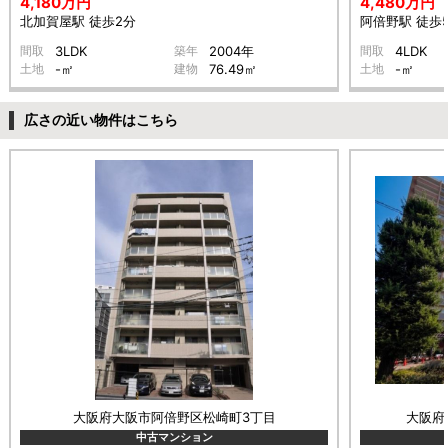
4,180万円
4,480万円
北加賀屋駅 徒歩2分
阿倍野駅 徒歩
間取
3LDK
築年
2004年
間取
4LDK
土地
-㎡
建物
76.49㎡
土地
-㎡
広さの近い物件はこちら
大阪府大阪市阿倍野区松崎町3丁目
大阪府
中古マンション