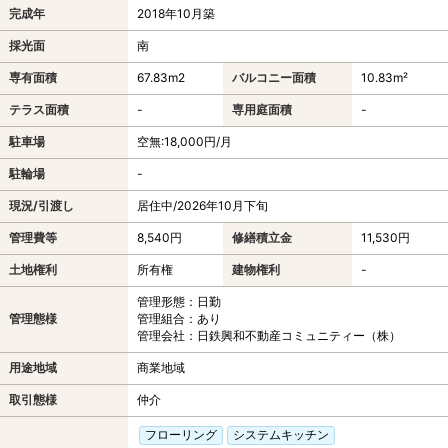
完成年
2018年10月築
採光面
南
専有面積
67.83m
2
バルコニー面積
10.83m²
テラス面積
-
専用庭面積
-
駐車場
空無:18,000円/月
駐輪場
-
現況/引渡し
居住中/2026年10月下旬
管理費等
8,540円
修繕積立金
11,530円
土地権利
所有権
建物権利
-
管理形態：日勤
管理態様
管理組合：あり
管理会社：日鉄興和不動産コミュニティー（株）
用途地域
商業地域
取引態様
仲介
フローリング
システムキッチン