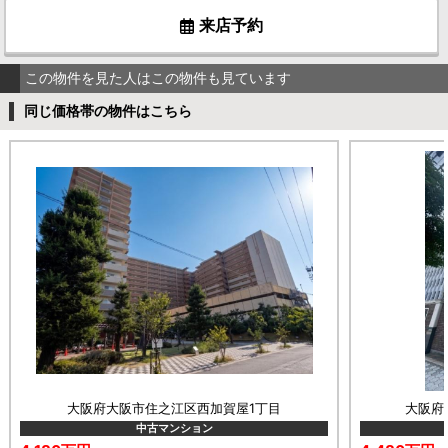
来店予約
この物件を見た人はこの物件も見ています
同じ価格帯の物件はこちら
大阪府大阪市住之江区西加賀屋1丁目
大阪府
中古マンション