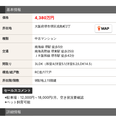
基本情報
4,380万円
価格
大阪府堺市堺区戎島町2丁
所在地
MAP
種類
中古マンション
南海線 堺駅 徒歩5分
交通
南海高野線 堺東駅 徒歩25分
ＪＲ阪和線 堺市駅 徒歩42分
間取り
3LDK（和室4/洋室5.1/洋室6.2/LDK14.5）
構造/総戸数
RC造/177戸
所在階/階数
9階/地上15階建
セールスコメント
※駐車場：12,000円～18,000円/月。空き状況要確認
※ペット飼育可能
詳細情報