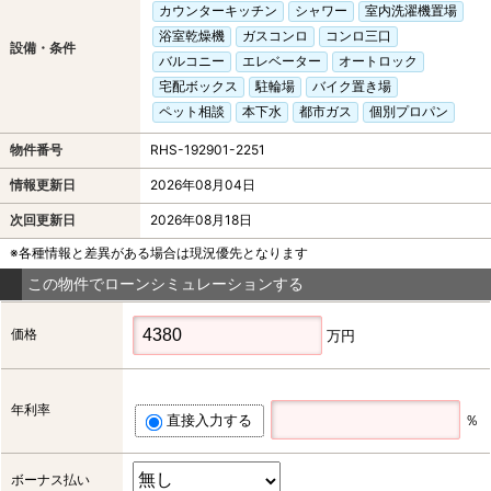
カウンターキッチン
シャワー
室内洗濯機置場
浴室乾燥機
ガスコンロ
コンロ三口
設備・条件
バルコニー
エレベーター
オートロック
宅配ボックス
駐輪場
バイク置き場
ペット相談
本下水
都市ガス
個別プロパン
物件番号
RHS-192901-2251
情報更新日
2026年08月04日
次回更新日
2026年08月18日
※各種情報と差異がある場合は現況優先となります
この物件でローンシミュレーションする
価格
万円
年利率
直接入力する
％
ボーナス払い