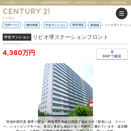
リビオ堺ステーションフロント 大阪府堺市堺区戎島町2丁｜4,380万円の中古マンション｜分譲住宅や新築物件｜株式会社トレボル
TOPページ
物件検索
中古マンション
堺市堺区
南海線
リビオ堺ステーショ
リビオ堺ステーションフロント
中古マンション
4,380万円
MAPで確認
現地外観写真 最寄り駅は、南海電鉄本線の堺駅で徒歩５分！駅前には、スーパ
ー、ショッピングモール、食店と多彩な施設があり利便性に優れています。徒歩圏