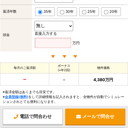
返済年数
35年
30年
25年
20年
直接入力する
頭金
万円
ボーナス
毎月のご返済額
物件価格
(×年2回)
－
－
4,380万円
※返済金額はあくまでも目安です。
※
会員登録(無料)
をして詳細情報を記入されますと、全物件が自動でシミュレー
ションされとても便利になります。
電話で問合わせ
メールで問合せ