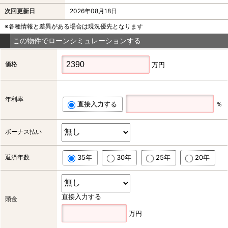
次回更新日
2026年08月18日
※各種情報と差異がある場合は現況優先となります
この物件でローンシミュレーションする
価格
万円
年利率
直接入力する
％
ボーナス払い
返済年数
35年
30年
25年
20年
直接入力する
頭金
万円