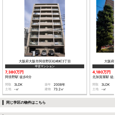
大阪府大阪市阿倍野区松崎町3丁目
大阪府
中古マンション
7,380万円
4,180万円
阿倍野駅 徒歩6分
北加賀屋駅 徒
間取
3LDK
築年
2008年
間取
3LDK
土地
-㎡
建物
73.2㎡
土地
-㎡
同じ学区の物件はこちら