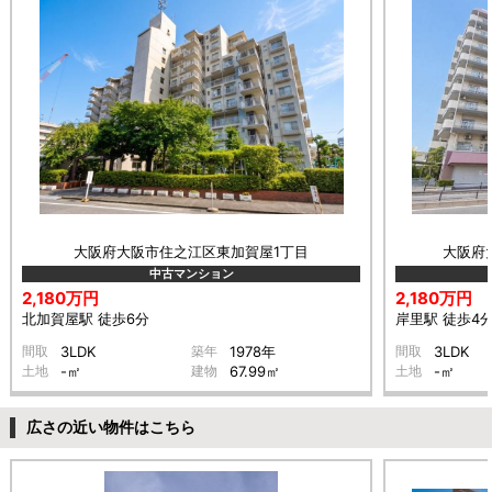
大阪府大阪市住之江区東加賀屋1丁目
大阪府大
中古マンション
2,180万円
2,180万円
北加賀屋駅 徒歩6分
岸里駅 徒歩4
間取
3LDK
築年
1978年
間取
3LDK
土地
-㎡
建物
67.99㎡
土地
-㎡
広さの近い物件はこちら