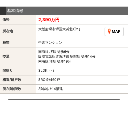
基本情報
2,390万円
価格
大阪府堺市堺区大浜北町2丁
所在地
MAP
種類
中古マンション
南海線 堺駅 徒歩6分
交通
阪堺電気軌道阪堺線 宿院駅 徒歩14分
南海線 湊駅 徒歩19分
間取り
3LDK（-）
構造/総戸数
SRC造/460戸
所在階/階数
3階/地上14階建