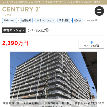
シャルム堺 大阪府堺市堺区大浜北町2丁｜2,390万円の中古マンション｜分譲住宅や新築物件｜株式会社トレボル
TOPページ
物件検索
中古マンション
堺市堺区
南海線
シャルム堺
シャルム堺
中古マンション
2,390万円
MAPで確認
現地外観写真 ・２沿線利用可♪ ・南海本線線「堺」駅より徒歩８分♪総戸数460戸