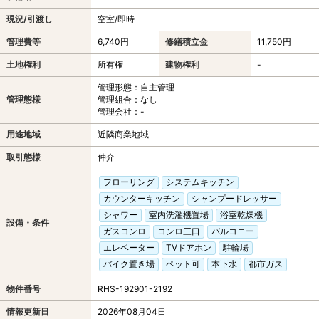
現況/引渡し
空室/即時
管理費等
6,740円
修繕積立金
11,750円
土地権利
所有権
建物権利
-
管理形態：自主管理
管理態様
管理組合：なし
管理会社：-
用途地域
近隣商業地域
取引態様
仲介
フローリング
システムキッチン
カウンターキッチン
シャンプードレッサー
シャワー
室内洗濯機置場
浴室乾燥機
設備・条件
ガスコンロ
コンロ三口
バルコニー
エレベーター
TVドアホン
駐輪場
バイク置き場
ペット可
本下水
都市ガス
物件番号
RHS-192901-2192
情報更新日
2026年08月04日