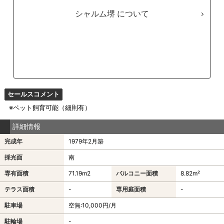
シャルム堺
セールスコメント
※ペット飼育可能（細則有）
詳細情報
完成年
1979年2月築
採光面
南
専有面積
71.19m
2
バルコニー面積
8.82m²
テラス面積
-
専用庭面積
-
駐車場
空無:10,000円/月
駐輪場
-