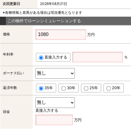
次回更新日
2026年08月21日
※各種情報と差異がある場合は現況優先となります
この物件でローンシミュレーションする
価格
万円
年利率
直接入力する
％
ボーナス払い
返済年数
35年
30年
25年
20年
直接入力する
頭金
万円