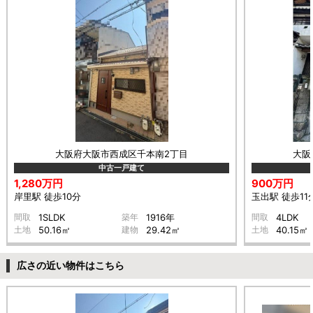
大阪府大阪市西成区千本南2丁目
大阪
中古一戸建て
1,280万円
900万円
岸里駅 徒歩10分
玉出駅 徒歩11
間取
1SLDK
築年
1916年
間取
4LDK
土地
50.16㎡
建物
29.42㎡
土地
40.15㎡
広さの近い物件はこちら