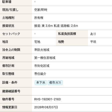
駐車場
-
現況/引渡し
空家/即時
土地権利
所有権
接道状況
接道: 東 3.6ｍ 私道 道路幅: 2.6ｍ
セットバック
-
私道負担面積
あり
地目
宅地
地勢
平坦
法令上の制限
準防火地域
用途地域
第一種住居地域
都市計画
市街化区域
取引態様
専任媒介
設備・条件
本下水
都市ガス
建築確認番号
物件番号
RHS-192901-2163
情報更新日
2026年08月07日