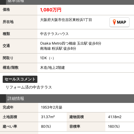
基本情報
1,080万円
価格
大阪府大阪市住吉区東粉浜1丁目
所在地
MAP
種類
中古テラスハウス
Osaka Metro四つ橋線 玉出駅 徒歩6分
交通
南海線 粉浜駅 徒歩8分
間取り
1DK（-）
構造/階数
木造/地上2階建
セールスコメント
リフォーム済の中古テラス
詳細情報
完成年
1953年2月築
土地面積
31.37m²
建物面積
41.18m
2
建ぺい率
80(%)
容積率
160(%)