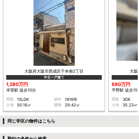
大阪府大阪市西成区千本南2丁目
大阪
中古一戸建て
1,280万円
680万円
岸里駅 徒歩10分
平野駅 徒歩15
間取
1SLDK
築年
1916年
間取
3DK
土地
50.16㎡
建物
29.42㎡
土地
35.23㎡
同じ学区の物件はこちら
類似の条件から検索