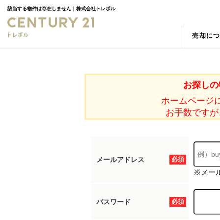
該当する物件は存在しません｜株式会社トレボル
売却に
売却の強み
物件検索
スタッフ紹介
売却査
新築一
お客様
空き家
町名検索
相続
学区検
お探しの
ホームページ
お手数ですが
メールアドレス
必須
※メー
パスワード
必須