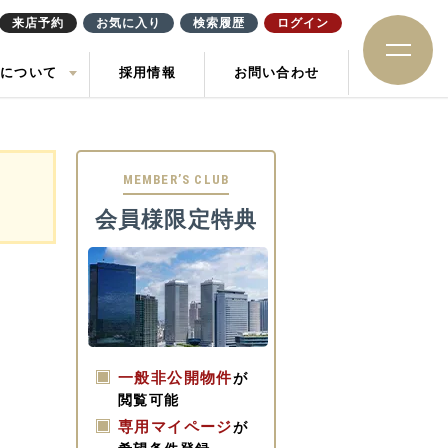
来店予約
お気に入り
検索履歴
ログイン
社について
採用情報
お問い合わせ
ション
住み替え
土地
お知らせ
ック
MEMBER’S CLUB
会員様限定特典
一般非公開物件
が
閲覧可能
専用マイページ
が