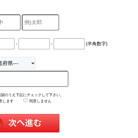
-
-
(半角数字)
確認のうえ下記にチェックして下さい。
意します
同意しません