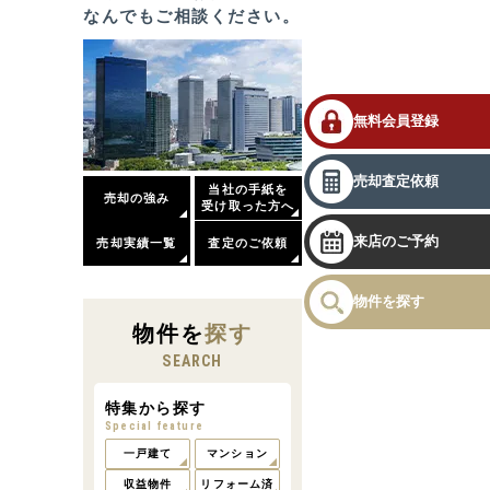
なんでもご相談ください。
無料会員登録
売却査定依頼
当社の手紙を
売却の強み
受け取った方へ
来店のご予約
売却実績一覧
査定のご依頼
物件を探す
物件
を
探す
SEARCH
特集から探す
Special feature
一戸建て
マンション
収益物件
リフォーム済