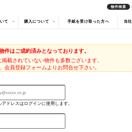
物件検索
ついて
購入について
手紙を受け取った方へ
当
定実績
戸建て
の声
売却査定
中古一戸建て
会社概要
任意売却
中古マン
来店予約
索
買取
現地販売会情報
リースバ
物件はご成約済みとなっております。
に掲載されていない物件も多数ございます。
、会員登録フォームよりお問合せ下さい。
ルアドレスはログインに使用します。