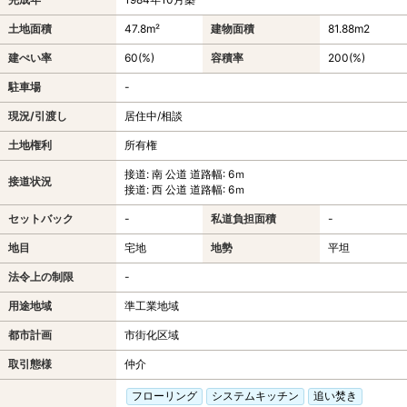
土地面積
47.8m²
建物面積
81.88m
2
建ぺい率
60(%)
容積率
200(%)
駐車場
-
現況/引渡し
居住中/相談
土地権利
所有権
接道: 南 公道 道路幅: 6ｍ
接道状況
接道: 西 公道 道路幅: 6ｍ
セットバック
-
私道負担面積
-
地目
宅地
地勢
平坦
法令上の制限
-
用途地域
準工業地域
都市計画
市街化区域
取引態様
仲介
フローリング
システムキッチン
追い焚き