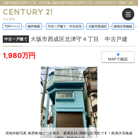
大阪市西成区北津守４丁目 中古戸建 大阪府大阪市西成区北津守4丁目｜1,980万円の中古一戸建て｜株式会社トレボル
TOPページ
物件検索
中古一戸建て・中古住宅
大阪市西成区
南海汐見橋線
大阪市西成区北津守４丁目 中古戸建
中古一戸建て
1,980万円
MAPで確認
現地外観写真 南西角地につき採光・通風良好♪閑静な住宅街です！南海汐見橋線