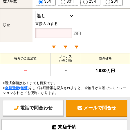
返済年数
35年
30年
25年
20年
直接入力する
頭金
万円
ボーナス
毎月のご返済額
物件価格
(×年2回)
－
－
1,980万円
※返済金額はあくまでも目安です。
※
会員登録(無料)
をして詳細情報を記入されますと、全物件が自動でシミュレー
ションされとても便利になります。
電話で問合わせ
メールで問合せ
来店予約