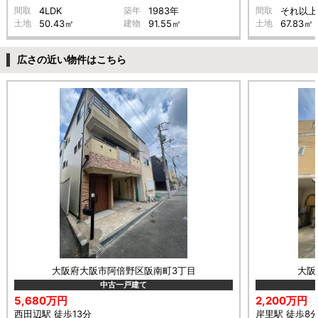
間取
4LDK
築年
1983年
間取
それ以上
土地
50.43㎡
建物
91.55㎡
土地
67.83㎡
広さの近い物件はこちら
大阪府大阪市阿倍野区阪南町3丁目
大阪
中古一戸建て
5,680万円
2,200万円
西田辺駅 徒歩13分
岸里駅 徒歩8