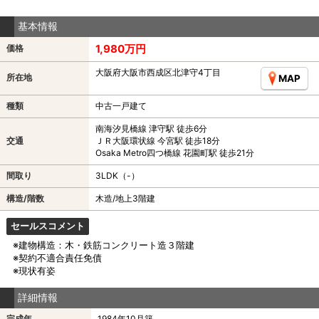
基本情報
1,980万円
価格
大阪府大阪市西成区北津守4丁目
所在地
MAP
種類
中古一戸建て
南海汐見橋線 津守駅 徒歩6分
交通
ＪＲ大阪環状線 今宮駅 徒歩18分
Osaka Metro四つ橋線 花園町駅 徒歩21分
間取り
3LDK（-）
構造/階数
木造/地上3階建
セールスコメント
※建物構造：木・鉄筋コンクリート造３階建
※契約不適合責任免債
※現状有姿
詳細情報
完成年
1984年10月築