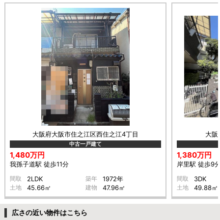
大阪府大阪市住之江区西住之江4丁目
大阪
中古一戸建て
1,480万円
1,380万円
我孫子道駅 徒歩11分
岸里駅 徒歩9
間取
2LDK
築年
1972年
間取
3DK
土地
45.66㎡
建物
47.96㎡
土地
49.88㎡
広さの近い物件はこちら