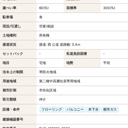
建ぺい率
60(%)
容積率
300(%)
駐車場
有
現況/引渡し
空家/相談
土地権利
所有権
接道状況
接道: 西 公道 道路幅: 3.4ｍ
セットバック
-
私道負担面積
-
地目
宅地
地勢
平坦
法令上の制限
準防火地域
用途地域
第二種中高層住居専用地域
都市計画
市街化区域
取引態様
仲介
設備・条件
フローリング
バルコニー
本下水
都市ガス
建築確認番号