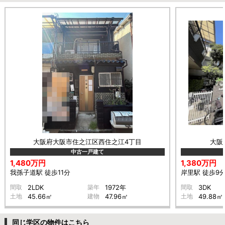
大阪府大阪市住之江区西住之江4丁目
大阪
中古一戸建て
1,480万円
1,380万円
我孫子道駅 徒歩11分
岸里駅 徒歩9
間取
2LDK
築年
1972年
間取
3DK
土地
45.66㎡
建物
47.96㎡
土地
49.88㎡
同じ学区の物件はこちら