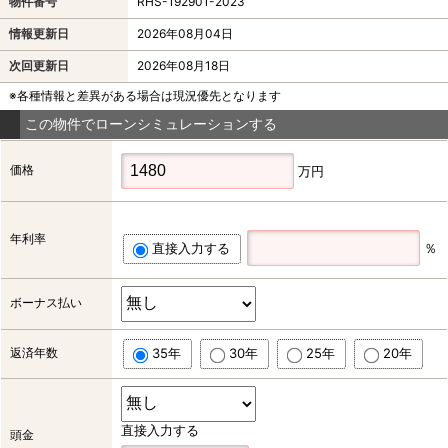
物件番号
RHS-192901-2023
情報更新日
2026年08月04日
次回更新日
2026年08月18日
※各種情報と差異がある場合は現況優先となります
この物件でローンシミュレーションする
価格
万円
年利率
直接入力する
％
ボーナス払い
返済年数
35年
30年
25年
20年
直接入力する
頭金