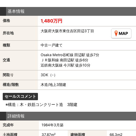
基本情報
1,480万円
価格
大阪府大阪市東住吉区田辺3丁目
所在地
MAP
種類
中古一戸建て
Osaka Metro谷町線 田辺駅 徒歩7分
交通
ＪＲ阪和線 南田辺駅 徒歩6分
近鉄南大阪線 今川駅 徒歩10分
間取り
3DK（-）
構造/階数
木造/地上3階建
セールスコメント
※構造：木・鉄筋コンクリート造 3階建
詳細情報
完成年
1984年3月築
土地面積
37.87m²
建物面積
66.3m
2