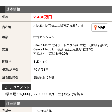
基本情報
2,480万円
価格
大阪府大阪市住之江区南加賀屋4丁目
所在地
MAP
種類
中古マンション
Osaka Metro南港ポートタウン線 住之江公園駅 徒歩6分
交通
Osaka Metro四つ橋線 住之江公園駅 徒歩6分
南海線 住ノ江駅 徒歩22分
間取り
3LDK（-）
構造/総戸数
RC造/63戸
所在階/階数
5階/地上10階建
セールスコメント
※駐車場：17,000円～20,000円/月。空き状況は確認要
詳細情報
完成年
1997年3月築