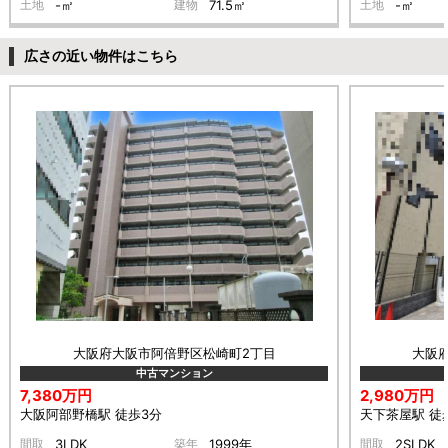
土地
-㎡
建物
71.5㎡
土地
-㎡
広さの近い物件はこちら
大阪府大阪市阿倍野区松崎町2丁目
大阪
中古マンション
7,380万円
2,980万円
大阪阿部野橋駅 徒歩3分
天下茶屋駅 徒
間取
3LDK
築年
1999年
間取
2SLDK