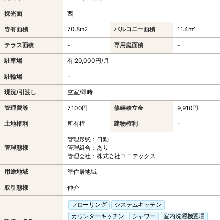
採光面
西
専有面積
70.8m
2
バルコニー面積
11.4m²
テラス面積
-
専用庭面積
-
駐車場
有:20,000円/月
駐輪場
-
現況/引渡し
空室/即時
管理費等
7,100円
修繕積立金
9,910円
土地権利
所有権
建物権利
-
管理形態：日勤
管理態様
管理組合：あり
管理会社：株式会社ユニテックス
用途地域
準住居地域
取引態様
仲介
フローリング
システムキッチン
カウンターキッチン
シャワー
室内洗濯機置場