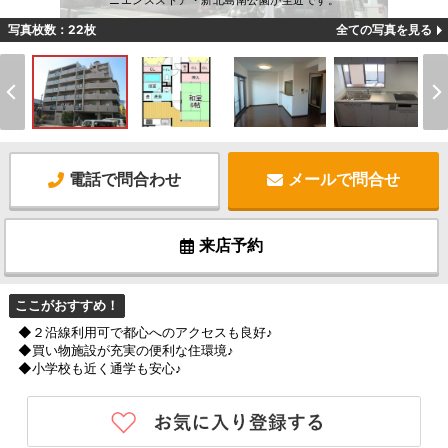
ニエンスストア・新北島南公園が至近です。
写真枚数：22枚
全ての写真を見る
電話で問合わせ
メールで問合せ
来店予約
ここがおすすめ！
◆２沿線利用可で都心へのアクセスも良好♪
◆買い物施設が充実の便利な住環境♪
◆小学校も近く通学も安心♪