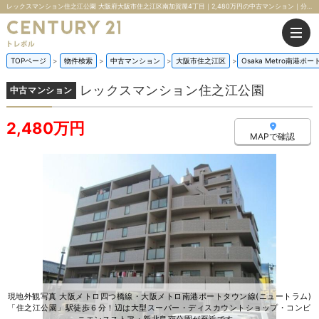
レックスマンション住之江公園 大阪府大阪市住之江区南加賀屋4丁目｜2,480万円の中古マンション｜分譲住宅や新築物件｜株式会社トレボル
TOPページ
物件検索
中古マンション
大阪市住之江区
Osaka Metro南港ポ
レックスマンション住之江公園
中古マンション
2,480万円
MAPで確認
現地外観写真 大阪メトロ四つ橋線・大阪メトロ南港ポートタウン線(ニュートラム)
「住之江公園」駅徒歩６分！辺は大型スーパー・ディスカウントショップ・コンビ