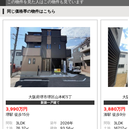
この物件を見た人はこの物件も見ています
同じ価格帯の物件はこちら
大阪府堺市堺区山本町5丁
大
新築一戸建て
3,990万円
3,880万円
堺駅 徒歩15分
湊駅 徒歩9分
間取
3LDK
築年
2026年
間取
3LDK
土地
76.37㎡
建物
93.56㎡
土地
167.17㎡