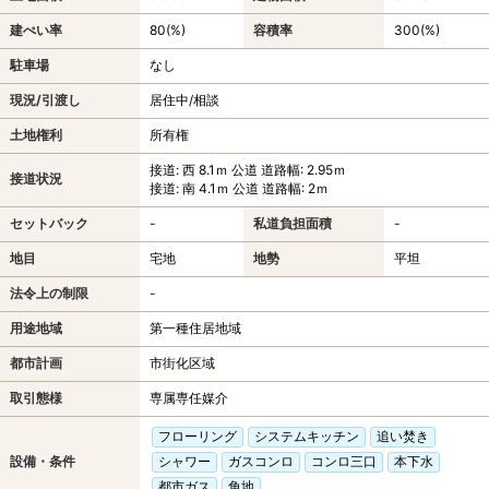
建ぺい率
80(%)
容積率
300(%)
駐車場
なし
現況/引渡し
居住中/相談
土地権利
所有権
接道: 西 8.1ｍ 公道 道路幅: 2.95ｍ
接道状況
接道: 南 4.1ｍ 公道 道路幅: 2ｍ
セットバック
-
私道負担面積
-
地目
宅地
地勢
平坦
法令上の制限
-
用途地域
第一種住居地域
都市計画
市街化区域
取引態様
専属専任媒介
フローリング
システムキッチン
追い焚き
設備・条件
シャワー
ガスコンロ
コンロ三口
本下水
都市ガス
角地