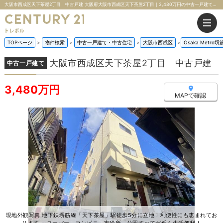
大阪市西成区天下茶屋2丁目 中古戸建 大阪府大阪市西成区天下茶屋2丁目｜3,480万円の中古一戸建て｜株式会社トレボル
TOPページ
物件検索
中古一戸建て・中古住宅
大阪市西成区
Osaka Metro堺
大阪市西成区天下茶屋2丁目 中古戸建
中古一戸建て
3,480万円
MAPで確認
現地外観写真 地下鉄堺筋線「天下茶屋」駅徒歩5分に立地！利便性にも恵まれてお