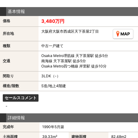
基本情報
3,480万円
価格
大阪府大阪市西成区天下茶屋2丁目
所在地
MAP
種類
中古一戸建て
Osaka Metro堺筋線 天下茶屋駅 徒歩5分
交通
南海線 天下茶屋駅 徒歩5分
Osaka Metro四つ橋線 岸里駅 徒歩10分
間取り
3LDK（-）
構造/階数
S造/地上4階建
セールスコメント
-
詳細情報
完成年
1990年5月築
土地面積
39.33m²
建物面積
82.48m
2