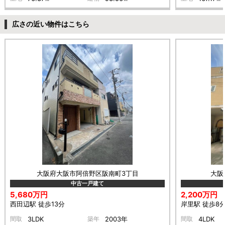
広さの近い物件はこちら
大阪府大阪市阿倍野区阪南町3丁目
大阪
中古一戸建て
5,680万円
2,200万円
西田辺駅 徒歩13分
岸里駅 徒歩8
間取
3LDK
築年
2003年
間取
4LDK