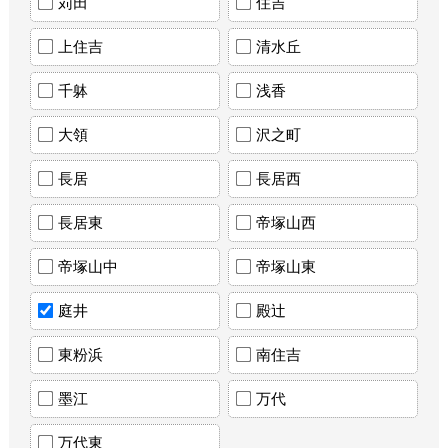
苅田
住吉
上住吉
清水丘
千躰
浅香
大領
沢之町
長居
長居西
長居東
帝塚山西
帝塚山中
帝塚山東
庭井
殿辻
東粉浜
南住吉
墨江
万代
万代東