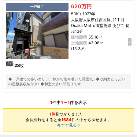
620万円
一戸建て
5DK / 1977年
大阪府大阪市住吉区庭井1丁目
Osaka Metro御堂筋線 あびこ 徒
歩13分
建物面積
55.18㎡
土地面積
43.98㎡
(13.3坪)
28
枚
◆一戸建ての多いエリア、静かで落ち着いた雰囲気♪ ◆収納力たっぷり
の屋根裏収納付き♪ ◆和室の多い間取りです
1
1～1
件中
件を表示
1件
見つかりました！
会員登録をすると全
1684
件の中から探せます。
今すぐ見る