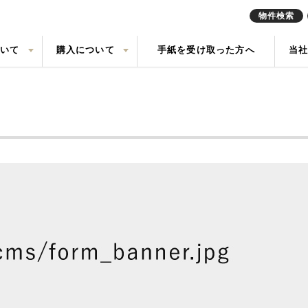
物件検索
ついて
購入について
手紙を受け取った方へ
当
定実績
戸建て
の声
売却査定
中古一戸建て
会社概要
任意売却
中古マン
来店予約
索
買取
現地販売会情報
リースバ