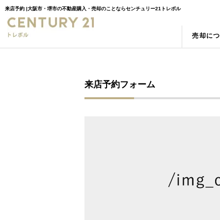
来店予約 |大阪市・堺市の不動産購入・売却のことならセンチュリー21トレボル
売却に
売却の強み
物件検索
スタッフ紹介
売却査
新築一
お客様
空き家
町名検索
相続
学区検
来店予約フォーム