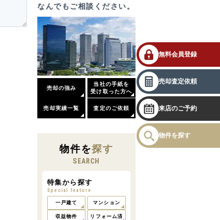
なんでもご相談ください。
無料会員登録
売却査定依頼
当社の手紙を
売却の強み
受け取った方へ
来店のご予約
売却実績一覧
査定のご依頼
物件を探す
物件
を
探す
SEARCH
特集から探す
Special feature
一戸建て
マンション
収益物件
リフォーム済