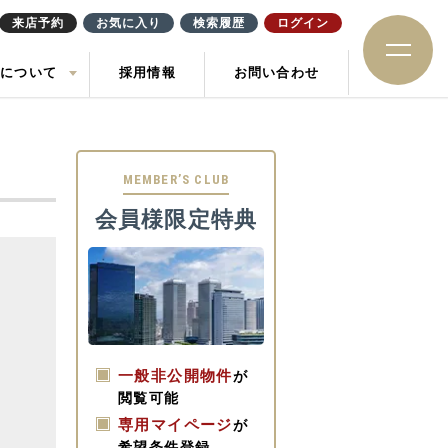
来店予約
お気に入り
検索履歴
ログイン
社について
採用情報
お問い合わせ
ション
住み替え
土地
お知らせ
ック
MEMBER’S CLUB
会員様限定特典
一般非公開物件
が
閲覧可能
専用マイページ
が
希望条件登録