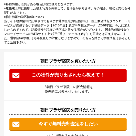
※各種情報と差異がある場合は現況優先となります。
※建物竣工時に撮影した竣工写真を掲載している場合があります。その場合、現状と異なる可
能性があります。
※物件情報の学区情報について
当サイト物件情報に記載されております通学区域(学区)情報は、国土数値情報ダウンロードサ
ービスが提供する小学校区データ【2016年度】及び中学校区データ【2016年度】を元に加工
したものですので、記載情報が現在の学区域と異なる場合がございます。 国土数値情報ダウ
ンロードサービスのWEBサイト上で記述通り、データは必ずしも正確とは言えません。ま
た、通学区域(学区)は毎年見直しの対象となりますので、そちらを踏まえ学区情報は参考とし
てご活用下さい。
朝日プラザ宿院を買いたい方
この物件が売り出されたら教えて！
『朝日プラザ宿院』の販売情報を
優先的にお知らせいたします。
朝日プラザ宿院を売りたい方
今すぐ無料売却査定をしたい
いくらで売れるのか知りたい、