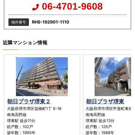
06-4701-9608
RHS-192901-1110
物件番号
近隣マンション情報
朝日プラザ堺東２
朝日プラザ堺東
大阪府堺市堺区翁橋町1丁 6-16
大阪府堺市堺区甲斐町東6丁
南海高野線
南海高野線
堺東駅 徒歩11分
堺東駅 徒歩13分
総戸数：102戸
総戸数：126戸
築年数：1995年
築年数：1988年