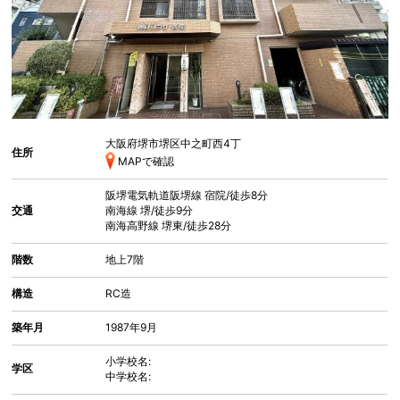
大阪府堺市堺区中之町西
4丁
住所
MAPで確認
阪堺電気軌道阪堺線
宿院
/徒歩8分
交通
南海線
堺
/徒歩9分
南海高野線
堺東
/徒歩28分
階数
地上7階
構造
RC造
築年月
1987年9月
小学校名:
学区
中学校名: