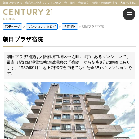
朝日プラザ宿院｜宿院駅の中古マンション購入・売り物件、売却査定・相場・売却価格情報｜大阪府堺市堺区中之町西4丁のマンション情報｜株式会社トレボル
TOPページ
マンションカタログ
堺市堺区
朝日プラザ宿院
朝日プラザ宿院
朝日プラザ宿院は大阪府堺市堺区中之町西4丁にあるマンションで、
最寄り駅は阪堺電気軌道阪堺線の「宿院」から徒歩8分の距離にあり
ます。1987年9月に地上7階RC造で建てられた全38戸のマンションで
す。