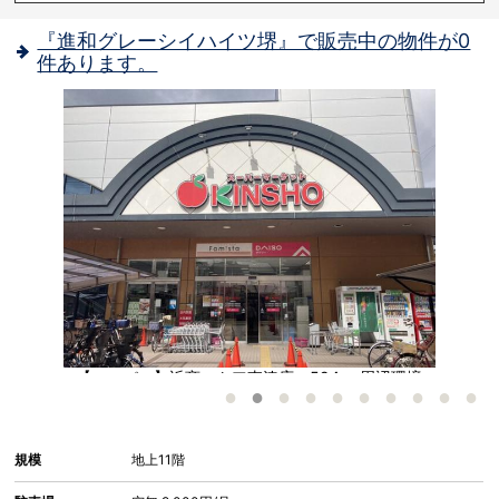
『進和グレーシイハイツ堺』で販売中の物件が0
件あります。
あ
【スーパー】近商ストア東湊店：594㎡ 周辺環境
配
シ
規模
地上11階