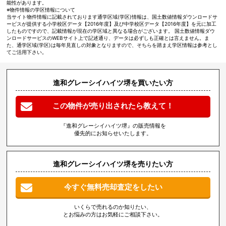
能性があります。
※物件情報の学区情報について
当サイト物件情報に記載されております通学区域(学区)情報は、国土数値情報ダウンロードサ
ービスが提供する小学校区データ【2016年度】及び中学校区データ【2016年度】を元に加工
したものですので、記載情報が現在の学区域と異なる場合がございます。 国土数値情報ダウ
ンロードサービスのWEBサイト上で記述通り、データは必ずしも正確とは言えません。ま
た、通学区域(学区)は毎年見直しの対象となりますので、そちらを踏まえ学区情報は参考とし
てご活用下さい。
進和グレーシイハイツ堺を買いたい方
この物件が売り出されたら教えて！
『進和グレーシイハイツ堺』の販売情報を
優先的にお知らせいたします。
進和グレーシイハイツ堺を売りたい方
今すぐ無料売却査定をしたい
いくらで売れるのか知りたい、
とお悩みの方はお気軽にご相談下さい。