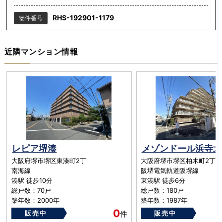
RHS-192901-1179
物件番号
近隣マンション情報
レピア堺湊
メゾンドール浜寺北
大阪府堺市堺区東湊町2丁
大阪府堺市堺区柏木町2丁 1-
南海線
阪堺電気軌道阪堺線
湊駅 徒歩10分
東湊駅 徒歩6分
総戸数：70戸
総戸数：180戸
築年数：2000年
築年数：1987年
0
販売中
件
販売中