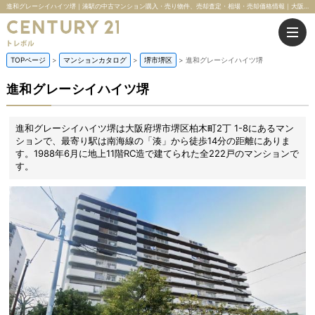
進和グレーシイハイツ堺｜湊駅の中古マンション購入・売り物件、売却査定・相場・売却価格情報｜大阪府堺市堺区柏木町2丁 1-8のマンション情報｜株式会社トレボル
TOPページ
マンションカタログ
堺市堺区
進和グレーシイハイツ堺
進和グレーシイハイツ堺
進和グレーシイハイツ堺は大阪府堺市堺区柏木町2丁 1-8にあるマン
ションで、最寄り駅は南海線の「湊」から徒歩14分の距離にありま
す。1988年6月に地上11階RC造で建てられた全222戸のマンションで
す。