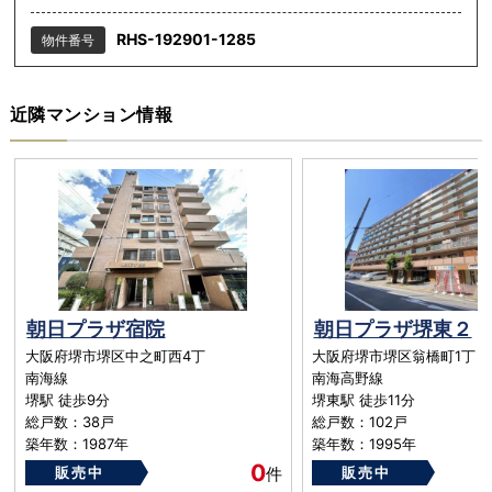
RHS-192901-1285
物件番号
近隣マンション情報
朝日プラザ宿院
朝日プラザ堺東２
大阪府堺市堺区中之町西4丁
大阪府堺市堺区翁橋町1丁 6-
南海線
南海高野線
堺駅 徒歩9分
堺東駅 徒歩11分
総戸数：38戸
総戸数：102戸
築年数：1987年
築年数：1995年
0
販売中
件
販売中