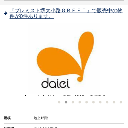
『プレミスト堺大小路ＧＲＥＥＴ』で販売中の物
件が0件あります。
が
【スーパー】ダイエー堺店：1033㎡ 周辺環境
性
規模
地上15階