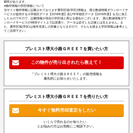
能性があります。
※物件情報の学区情報について
当サイト物件情報に記載されております通学区域(学区)情報は、国土数値情報ダウンロードサ
ービスが提供する小学校区データ【2016年度】及び中学校区データ【2016年度】を元に加工
したものですので、記載情報が現在の学区域と異なる場合がございます。 国土数値情報ダウ
ンロードサービスのWEBサイト上で記述通り、データは必ずしも正確とは言えません。ま
た、通学区域(学区)は毎年見直しの対象となりますので、そちらを踏まえ学区情報は参考とし
てご活用下さい。
プレミスト堺大小路ＧＲＥＥＴを買いたい方
この物件が売り出されたら教えて！
『プレミスト堺大小路ＧＲＥＥＴ』の販売情報を
優先的にお知らせいたします。
プレミスト堺大小路ＧＲＥＥＴを売りたい方
今すぐ無料売却査定をしたい
いくらで売れるのか知りたい、
とお悩みの方はお気軽にご相談下さい。