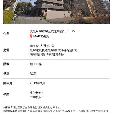
大阪府堺市堺区戎之町西
1丁 1-25
住所
MAPで確認
南海線
堺
/徒歩9分
交通
阪堺電気軌道阪堺線
大小路
/徒歩3分
南海高野線
堺東
/徒歩18分
階数
地上15階
構造
RC造
築年月
2013年3月
小学校名:
学区
中学校名:
※各種情報と差異がある場合は現況優先となります。
※建物竣工時に撮影した竣工写真を掲載している場合があります。その場合、現状と異なる可